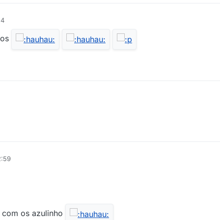
54
hos
2:59
o com os azulinho