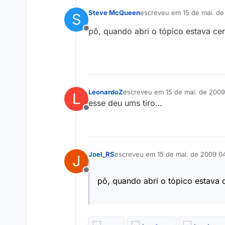
Steve McQueen
escreveu em
15 de mai. d
S
última edição por
pô, quando abri o tópico estava ce
Offline
LeonardoZ
escreveu em
15 de mai. de 200
L
última edição por
esse deu ums tiro…
Offline
Joel_RS
escreveu em
15 de mai. de 2009 0
J
última edição por
Offline
pô, quando abri o tópico estava 