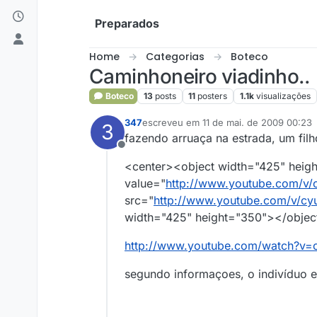
Skip to content
Preparados
Home
Categorias
Boteco
Caminhoneiro viadinho..
Boteco
13
posts
11
posters
1.1k
visualizações
347
escreveu em
11 de mai. de 2009 00:23
3
última edição por
5 de out. de 2009 20
fazendo arruaça na estrada, um fil
Offline
<center><object width="425" hei
value="
http://www.youtube.com/v/
src="
http://www.youtube.com/v/cy
width="425" height="350"></objec
http://www.youtube.com/watch?v=
segundo informaçoes, o indivíduo e