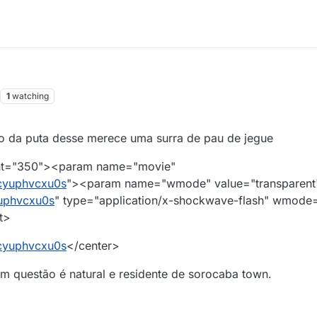
1
watching
:23
ho da puta desse merece uma surra de pau de jegue
ght="350"><param name="movie"
cyuphvcxu0s
"><param name="wmode" value="transparen
uphvcxu0s
" type="application/x-shockwave-flash" wmode=
t>
cyuphvcxu0s
</center>
m questão é natural e residente de sorocaba town.