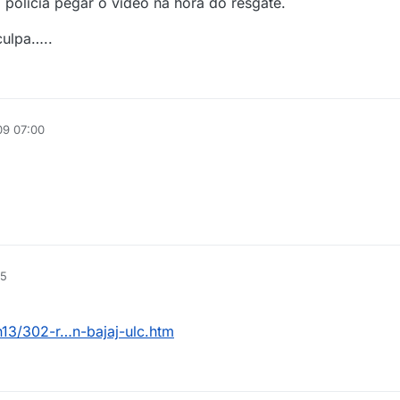
 policia pegar o video na hora do resgate.
culpa…..
09 07:00
55
n13/302-r…n-bajaj-ulc.htm