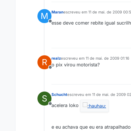
Maran
escreveu em
11 de mai. de 2009 00:
M
última edição por
esse deve comer rebite igual sucril
Offline
realz
escreveu em
11 de mai. de 2009 01:16
R
última edição por
o pix virou motorista?
Offline
Schucht
escreveu em
11 de mai. de 2009 0
S
última edição por
acelera loko
Offline
e eu achava que eu era atrapalhad