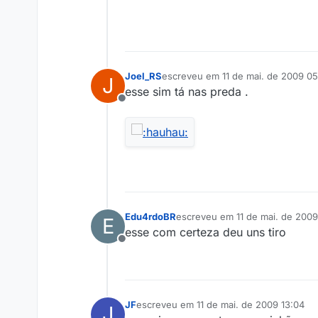
Joel_RS
escreveu em
11 de mai. de 2009 0
J
última edição por
esse sim tá nas preda .
Offline
Edu4rdoBR
escreveu em
11 de mai. de 2009
E
última edição por
esse com certeza deu uns tiro
Offline
JF
escreveu em
11 de mai. de 2009 13:04
J
última edição por