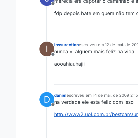
merecia era capotar o caminhão e a
Offline
fdp depois bate em quem não tem 
Inssurection
escreveu em
12 de mai. de 20
I
última edição por
nunca vi alguem mais feliz na vida
Offline
aooahiauhajii
daniel
escreveu em
14 de mai. de 2009 21:
D
última edição por
na verdade ele esta feliz com isso
Offline
http://www2.uol.com.br/bestcars/u