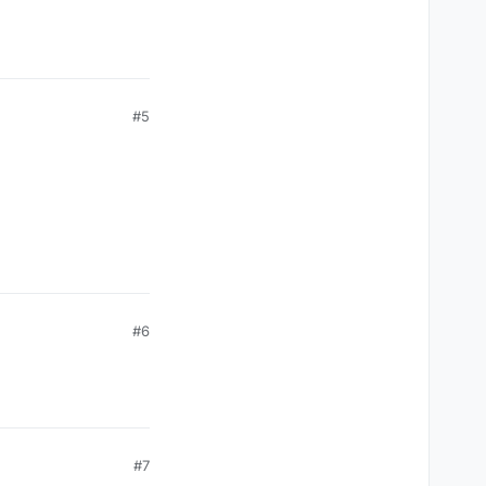
#5
#6
#7