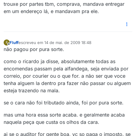
trouxe por partes tbm, comprava, mandava entregar
em um endereço lá, e mandavam pra ele.
Fluff
escreveu em
14 de mai. de 2009 18:48
F
última edição por
Offline
não pagou por pura sorte.
como o ricardo ja disse, absolutamente todas as
encomendas passam pela alfandega, seja enviada por
correio, por courier ou o que for. a não ser que voce
tenha alguem la dentro pra fazer não passar ou alguem
esteja trazendo na mala.
se o cara não foi tributado ainda, foi por pura sorte.
mas uma hora essa sorte acaba. e geralmente acaba
naquela peça que custa os olhos da cara.
ai se o auditor for gente boa, vc so paga o imposto. se