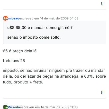
miozao
escreveu em
14 de mai. de 2009 04:08
M
última edição por
Offline
u$$ 65,00 e mandar como gift né ?
senão o imposto come solto.
65 é preço dela lá
frete uns 25
imposto, se nao arrumar ninguem pra trazer ou mandar
de lá, ou der azar de pegar na alfandega, é 60%. sobre
tudo, produto + frete.
Ricardo
escreveu em
14 de mai. de 2009 11:30
R