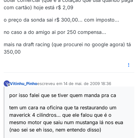
dólar comercial (que é a cotação que usa quando paga
com cartão) hoje está r$ 2,09
o preço da sonda sai r$ 300,00... com imposto...
no caso a do amigo ai por 250 compensa...
mais na draft racing (que procurei no google agora) tá
350,00
Vitinhu_Pinho
escreveu em
14 de mai. de 2009 18:36
V
última edição por
Offline
por isso falei que se tiver quem manda pra ca
tem um cara na oficina que ta restaurando um
maverick 4 cilindros… que ele falou que é o
mesmo motor que saiu num mustanga lá nos eua
(nao sei se eh isso, nem entendo disso)