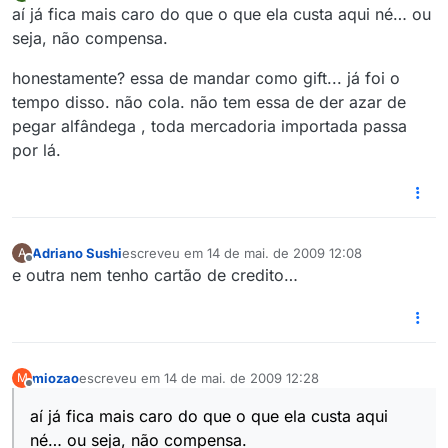
última edição por
Offline
aí já fica mais caro do que o que ela custa aqui né… ou
seja, não compensa.
honestamente? essa de mandar como gift... já foi o
tempo disso. não cola. não tem essa de der azar de
pegar alfândega , toda mercadoria importada passa
por lá.
Adriano Sushi
escreveu em
14 de mai. de 2009 12:08
A
última edição por
Offline
e outra nem tenho cartão de credito…
miozao
escreveu em
14 de mai. de 2009 12:28
M
última edição por
Offline
aí já fica mais caro do que o que ela custa aqui
né… ou seja, não compensa.