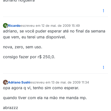
adriano nogueira
Ricardo
escreveu em
12 de mai. de 2009 15:49
R
última edição por
Offline
adriano, se você puder esperar até no final da semana
que vem, eu terei uma disponível.
nova, zero, sem uso.
consigo fazer por r$ 250,0.
Adriano Sushi
escreveu em
13 de mai. de 2009 11:34
A
última edição por
Offline
opa agora q vi, tenho sim como esperar.
quando tiver com ela na mão me manda mp.
abrazzz