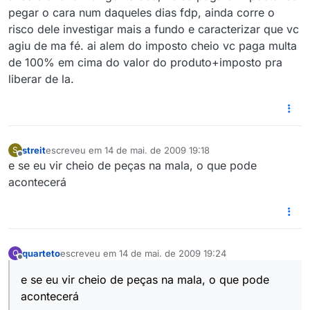
pegar o cara num daqueles dias fdp, ainda corre o
risco dele investigar mais a fundo e caracterizar que vc
agiu de ma fé. ai alem do imposto cheio vc paga multa
de 100% em cima do valor do produto+imposto pra
liberar de la.
streit
escreveu em
14 de mai. de 2009 19:18
S
última edição por
Offline
e se eu vir cheio de peças na mala, o que pode
acontecerá
quarteto
escreveu em
14 de mai. de 2009 19:24
Q
última edição por
Offline
e se eu vir cheio de peças na mala, o que pode
acontecerá