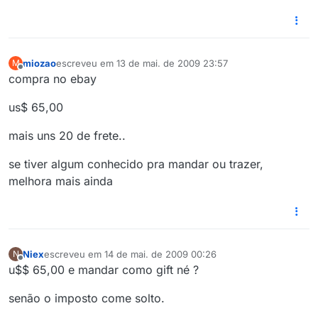
miozao
escreveu em
13 de mai. de 2009 23:57
M
última edição por
Offline
compra no ebay
us$ 65,00
mais uns 20 de frete..
se tiver algum conhecido pra mandar ou trazer,
melhora mais ainda
Niex
escreveu em
14 de mai. de 2009 00:26
N
última edição por
Offline
u$$ 65,00 e mandar como gift né ?
senão o imposto come solto.