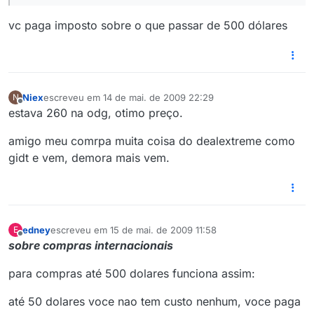
vc paga imposto sobre o que passar de 500 dólares
Niex
escreveu em
14 de mai. de 2009 22:29
N
última edição por
Offline
estava 260 na odg, otimo preço.
amigo meu comrpa muita coisa do dealextreme como
gidt e vem, demora mais vem.
edney
escreveu em
15 de mai. de 2009 11:58
E
última edição por
Offline
sobre compras internacionais
para compras até 500 dolares funciona assim:
até 50 dolares voce nao tem custo nenhum, voce paga