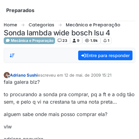
Skip to content
Preparados
Home
Categorias
Mecânica e Preparação
Sonda lambda wide bosch lsu 4
Mecânica e Preparação
23
9
1.9k
1
Entre para responder
Adriano Sushi
escreveu em
12 de mai. de 2009 15:21
A
última edição por
Offline
fala galera blz?
to procurando a sonda pra comprar, pq a ft e a odg tão
sem, e pelo q vi na crestana ta uma nota preta…
alguem sabe onde mais posso comprar ela?
vlw