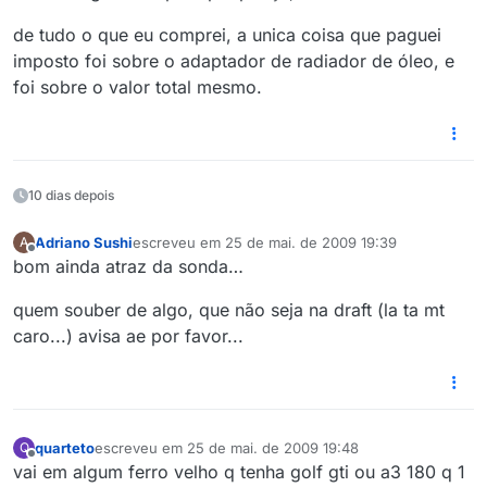
de tudo o que eu comprei, a unica coisa que paguei
imposto foi sobre o adaptador de radiador de óleo, e
foi sobre o valor total mesmo.
10 dias depois
Adriano Sushi
escreveu em
25 de mai. de 2009 19:39
A
última edição por
Offline
bom ainda atraz da sonda…
quem souber de algo, que não seja na draft (la ta mt
caro...) avisa ae por favor...
quarteto
escreveu em
25 de mai. de 2009 19:48
Q
última edição por
Offline
vai em algum ferro velho q tenha golf gti ou a3 180 q 1