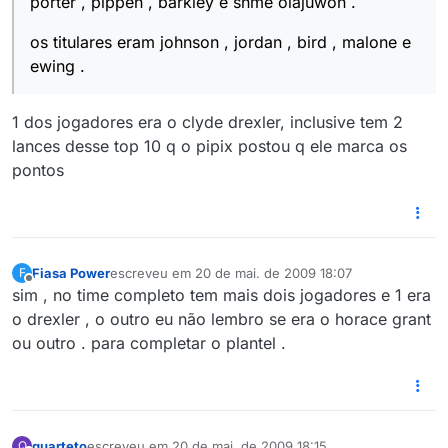
porter , pippen , barkley e snme olajuwon .
os titulares eram johnson , jordan , bird , malone e
ewing .
1 dos jogadores era o clyde drexler, inclusive tem 2
lances desse top 10 q o pipix postou q ele marca os
pontos
Fiasa Power
escreveu em
20 de mai. de 2009 18:07
F
última edição por
Offline
sim , no time completo tem mais dois jogadores e 1 era
o drexler , o outro eu não lembro se era o horace grant
ou outro . para completar o plantel .
quarteto
escreveu em
20 de mai. de 2009 18:15
Q