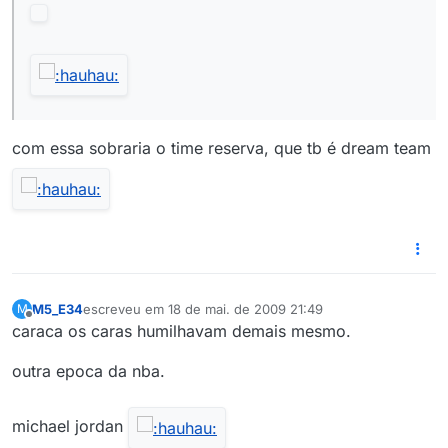
com essa sobraria o time reserva, que tb é dream team
M5_E34
escreveu em
18 de mai. de 2009 21:49
M
última edição por
Offline
caraca os caras humilhavam demais mesmo.
outra epoca da nba.
michael jordan