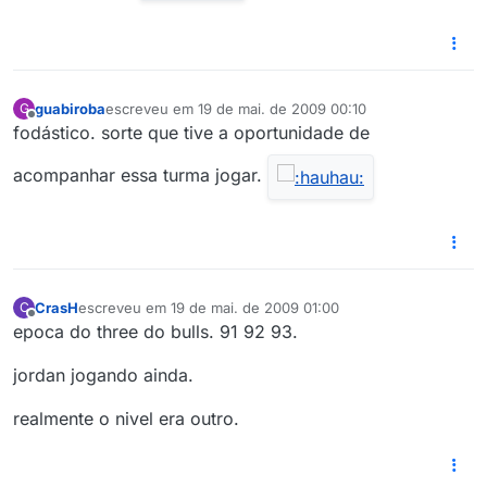
guabiroba
escreveu em
19 de mai. de 2009 00:10
G
última edição por
Offline
fodástico. sorte que tive a oportunidade de
acompanhar essa turma jogar.
CrasH
escreveu em
19 de mai. de 2009 01:00
C
última edição por
Offline
epoca do three do bulls. 91 92 93.
jordan jogando ainda.
realmente o nivel era outro.