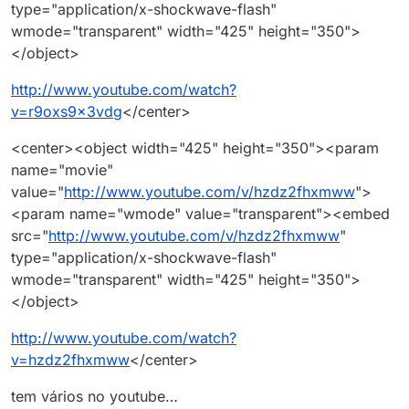
type="application/x-shockwave-flash"
wmode="transparent" width="425" height="350">
</object>
http://www.youtube.com/watch?
v=r9oxs9x3vdg
</center>
<center><object width="425" height="350"><param
name="movie"
value="
http://www.youtube.com/v/hzdz2fhxmww
">
<param name="wmode" value="transparent"><embed
src="
http://www.youtube.com/v/hzdz2fhxmww
"
type="application/x-shockwave-flash"
wmode="transparent" width="425" height="350">
</object>
http://www.youtube.com/watch?
v=hzdz2fhxmww
</center>
tem vários no youtube…