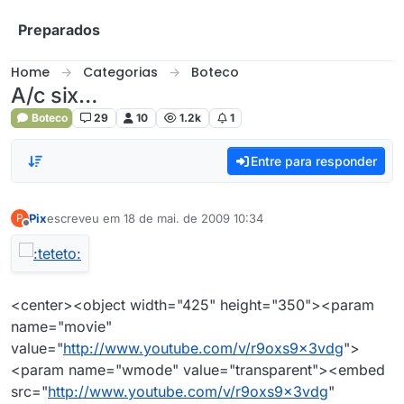
Skip to content
Preparados
Home
Categorias
Boteco
A/c six…
Boteco
29
10
1.2k
1
Entre para responder
Pix
escreveu em
18 de mai. de 2009 10:34
P
última edição por
Offline
<center><object width="425" height="350"><param
name="movie"
value="
http://www.youtube.com/v/r9oxs9x3vdg
">
<param name="wmode" value="transparent"><embed
src="
http://www.youtube.com/v/r9oxs9x3vdg
"