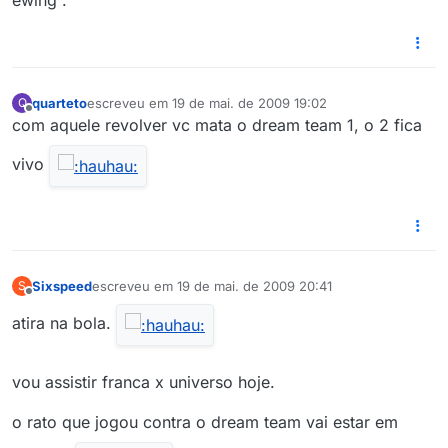
ewing .
quarteto
escreveu em
19 de mai. de 2009 19:02
Q
última edição por
Offline
com aquele revolver vc mata o dream team 1, o 2 fica
vivo
Sixspeed
escreveu em
19 de mai. de 2009 20:41
S
última edição por
Offline
atira na bola.
vou assistir franca x universo hoje.
o rato que jogou contra o dream team vai estar em