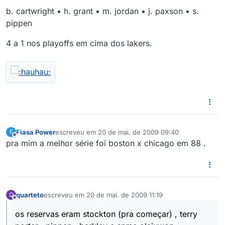
b. cartwright ▪ h. grant ▪ m. jordan ▪ j. paxson ▪ s.
pippen
4 a 1 nos playoffs em cima dos lakers.
Fiasa Power
escreveu em
20 de mai. de 2009 09:40
F
última edição por
Offline
pra mim a melhor série foi boston x chicago em 88 .
quarteto
escreveu em
20 de mai. de 2009 11:19
Q
última edição por
Offline
os reservas eram stockton (pra começar) , terry