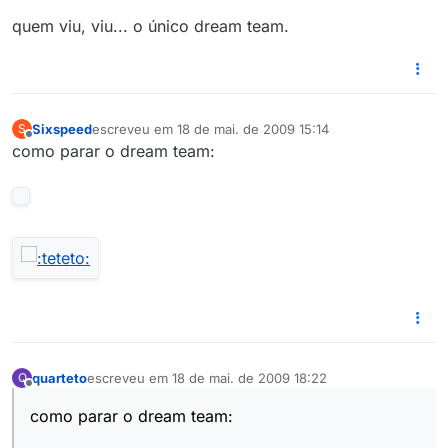
quem viu, viu... o único dream team.
Sixspeed
escreveu em
18 de mai. de 2009 15:14
S
última edição por
Offline
como parar o dream team:
quarteto
escreveu em
18 de mai. de 2009 18:22
Q
última edição por
Offline
como parar o dream team: