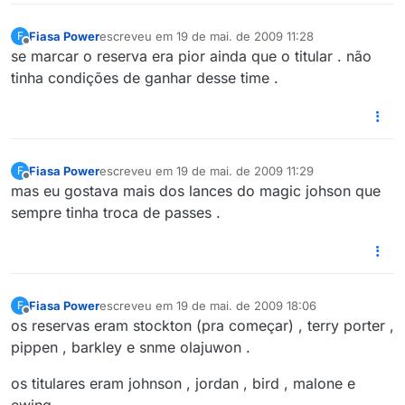
Fiasa Power
escreveu em
19 de mai. de 2009 11:28
F
última edição por
Offline
se marcar o reserva era pior ainda que o titular . não
tinha condições de ganhar desse time .
Fiasa Power
escreveu em
19 de mai. de 2009 11:29
F
última edição por
Offline
mas eu gostava mais dos lances do magic johson que
sempre tinha troca de passes .
Fiasa Power
escreveu em
19 de mai. de 2009 18:06
F
última edição por
Offline
os reservas eram stockton (pra começar) , terry porter ,
pippen , barkley e snme olajuwon .
os titulares eram johnson , jordan , bird , malone e