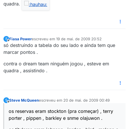
quadra.
Fiasa Power
escreveu em
19 de mai. de 2009 20:52
F
última edição por
Offline
só destruíndo a tabela do seu lado e ainda tem que
marcar pontos .
contra o dream team ninguém jogou , esteve em
quadra , assistindo .
Steve McQueen
escreveu em
20 de mai. de 2009 00:49
S
última edição por
Offline
os reservas eram stockton (pra começar) , terry
porter , pippen , barkley e snme olajuwon .