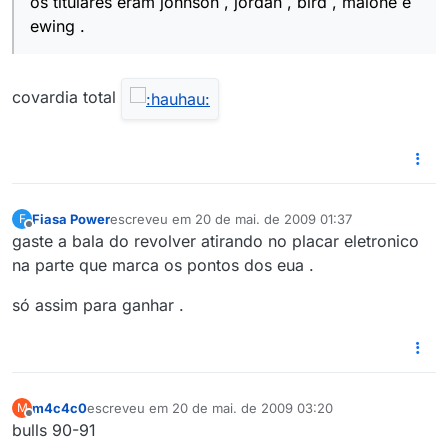
os titulares eram johnson , jordan , bird , malone e
ewing .
covardia total
Fiasa Power
escreveu em
20 de mai. de 2009 01:37
F
última edição por
Offline
gaste a bala do revolver atirando no placar eletronico
na parte que marca os pontos dos eua .
só assim para ganhar .
m4c4c0
escreveu em
20 de mai. de 2009 03:20
M
última edição por
Offline
bulls 90-91