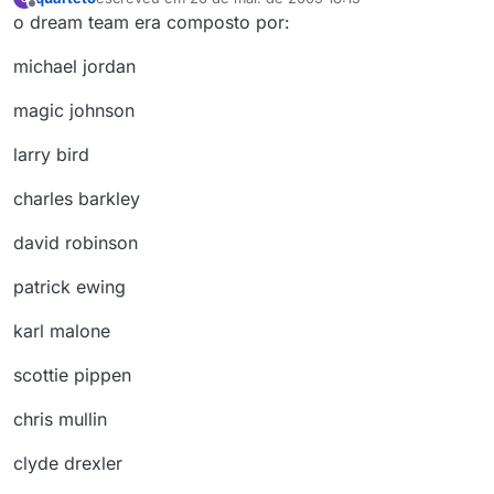
última edição por
Offline
o dream team era composto por:
michael jordan
magic johnson
larry bird
charles barkley
david robinson
patrick ewing
karl malone
scottie pippen
chris mullin
clyde drexler