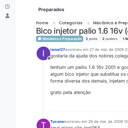
Skip to content
Preparados
Home
Categorias
Mecânica e Pre
Bico injetor palio 1.6 16v 
Mecânica e Preparação
2
posts
2
posters
1.1
israel27
escreveu em
27 de mai. de 2009 2
I
última edição por
gostaria da ajuda dos nobres coleg
Offline
tenhum um paliio 1.6 16v 2001 e gos
algum bico injetor que substitua os 
forma diversa dos demais, injetam 
grato pela atenção
Tucano
escreveu em
29 de mai. de 2009 13
T
última edição por
seus picos são iwp064