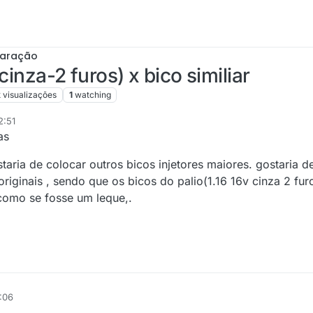
paração
(cinza-2 furos) x bico similiar
k
visualizações
1
watching
2:51
as
taria de colocar outros bicos injetores maiores. gostaria d
originais , sendo que os bicos do palio(1.16 16v cinza 2 fur
como se fosse um leque,.
:06