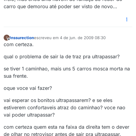
carro que demorou até poder ser visto de novo…
Inssurection
escreveu em
4 de jun. de 2009 08:30
I
última edição por
Offline
com certeza.
qual o problema de sair la de traz pra ultrapassar?
se tiver 1 caminhao, mais uns 5 carros mosca morta na
sua frente.
oque voce vai fazer?
vai esperar os bonitos ultrapassarem? e se eles
estiverem confortaveis atraz do caminhao? voce nao
vai poder ultrapassar?
com certeza quem esta na faixa da direita tem o dever
de olhar no retrovisor antes de sair pra ultrapassar.