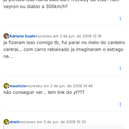
veyron ou diablo a 300km/h?
Adriano Sushi
escreveu em
3 de jun. de 2009 12:18
A
última edição por
Offline
ja fizeram isso comigo tb, fui parar no meio do canteiro
central… com carro rebaixado ja imaginaram o estrago
ne...
maurício
escreveu em
3 de jun. de 2009 14:48
M
última edição por
Offline
não conseguir ver… tem link do yt???
streit
escreveu em
3 de jun. de 2009 15:25
S
última edição por
Offline