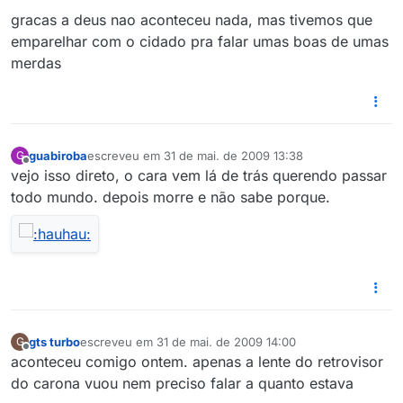
gracas a deus nao aconteceu nada, mas tivemos que
emparelhar com o cidado pra falar umas boas de umas
merdas
guabiroba
escreveu em
31 de mai. de 2009 13:38
G
última edição por
Offline
vejo isso direto, o cara vem lá de trás querendo passar
todo mundo. depois morre e não sabe porque.
gts turbo
escreveu em
31 de mai. de 2009 14:00
G
última edição por
Offline
aconteceu comigo ontem. apenas a lente do retrovisor
do carona vuou nem preciso falar a quanto estava