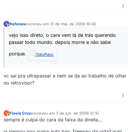
Rafones
escreveu em
31 de mai. de 2009 16:08
R
última edição por
Offline
vejo isso direto, o cara vem lá de trás querendo
passar todo mundo. depois morre e não sabe
porque.
vc sai pra ultrapassar e nem se da ao trabalho de olhar
no retrovisor?
Flavio Cruz
escreveu em
3 de jun. de 2009 12:10
F
última edição por
Offline
sempre é culpa do cara da faixa da direita…
ja pensou isso numa auto ban, freeway da vida? num