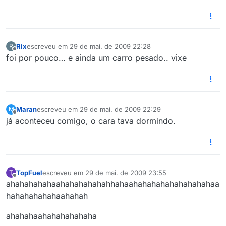
Rix
escreveu em
29 de mai. de 2009 22:28
R
última edição por
Offline
foi por pouco… e ainda um carro pesado.. vixe
Maran
escreveu em
29 de mai. de 2009 22:29
M
última edição por
Offline
já aconteceu comigo, o cara tava dormindo.
TopFuel
escreveu em
29 de mai. de 2009 23:55
T
última edição por
Offline
ahahahahahaahahahahahahhahaahahahahahahahahahaa
hahahahahahaahahah
ahahahaahahahahahaha