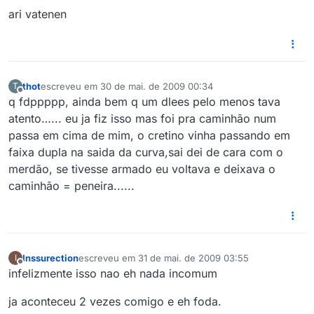
ari vatenen
thot
escreveu em
30 de mai. de 2009 00:34
T
última edição por
Offline
q fdppppp, ainda bem q um dlees pelo menos tava
atento…... eu ja fiz isso mas foi pra caminhão num
passa em cima de mim, o cretino vinha passando em
faixa dupla na saida da curva,sai dei de cara com o
merdão, se tivesse armado eu voltava e deixava o
caminhão = peneira......
Inssurection
escreveu em
31 de mai. de 2009 03:55
I
última edição por
Offline
infelizmente isso nao eh nada incomum
ja aconteceu 2 vezes comigo e eh foda.