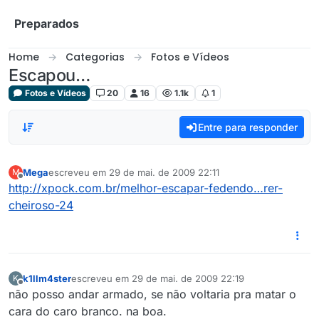
Skip to content
Preparados
Home
Categorias
Fotos e Vídeos
Escapou…
Fotos e Vídeos
20
16
1.1k
1
Entre para responder
Mega
escreveu em
29 de mai. de 2009 22:11
M
última edição por
Offline
http://xpock.com.br/melhor-escapar-fedendo…rer-
cheiroso-24
k1llm4ster
escreveu em
29 de mai. de 2009 22:19
K
última edição por
Offline
não posso andar armado, se não voltaria pra matar o
cara do caro branco. na boa.