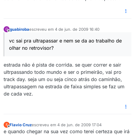
guabiroba
escreveu em
4 de jun. de 2009 16:40
G
última edição por
Offline
vc sai pra ultrapassar e nem se da ao trabalho de
olhar no retrovisor?
estrada não é pista de corrida. se quer correr e sair
ultrpassando todo mundo e ser o primeirão, vai pro
track day. seja um ou seja cinco atrás do caminhão,
ultrapassagem na estrada de faixa simples se faz um
de cada vez.
Flavio Cruz
escreveu em
4 de jun. de 2009 17:04
F
última edição por
Offline
e quando chegar na sua vez como terei certeza que irá