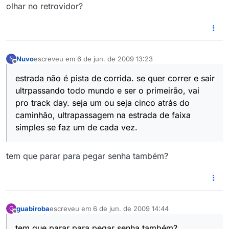
olhar no retrovidor?
Nuvo
escreveu em
6 de jun. de 2009 13:23
N
última edição por
Offline
estrada não é pista de corrida. se quer correr e sair
ultrpassando todo mundo e ser o primeirão, vai
pro track day. seja um ou seja cinco atrás do
caminhão, ultrapassagem na estrada de faixa
simples se faz um de cada vez.
tem que parar para pegar senha também?
guabiroba
escreveu em
6 de jun. de 2009 14:44
G
última edição por
Offline
tem que parar para pegar senha também?