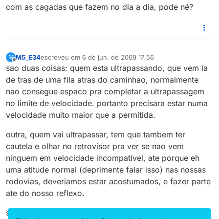
com as cagadas que fazem no dia a dia, pode né?
M5_E34
escreveu em
6 de jun. de 2009 17:56
M
última edição por
6 de jun. de 2009 13:58
Offline
sao duas coisas: quem esta ultrapassando, que vem la
de tras de uma fila atras do caminhao, normalmente
nao consegue espaco pra completar a ultrapassagem
no limite de velocidade. portanto precisara estar numa
velocidade muito maior que a permitida.
outra, quem vai ultrapassar, tem que tambem ter
cautela e olhar no retrovisor pra ver se nao vem
ninguem em velocidade incompativel, ate porque eh
uma atitude normal (deprimente falar isso) nas nossas
rodovias, deveriamos estar acostumados, e fazer parte
ate do nosso reflexo.
se um nao estivesse em velocidade alucinante, e o