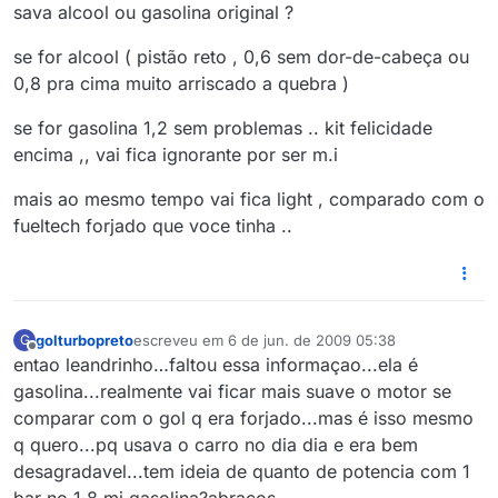
Offline
sava alcool ou gasolina original ?
se for alcool ( pistão reto , 0,6 sem dor-de-cabeça ou
0,8 pra cima muito arriscado a quebra )
se for gasolina 1,2 sem problemas .. kit felicidade
encima ,, vai fica ignorante por ser m.i
mais ao mesmo tempo vai fica light , comparado com o
fueltech forjado que voce tinha ..
golturbopreto
escreveu em
6 de jun. de 2009 05:38
G
última edição por
Offline
entao leandrinho…faltou essa informaçao...ela é
gasolina...realmente vai ficar mais suave o motor se
comparar com o gol q era forjado...mas é isso mesmo
q quero...pq usava o carro no dia dia e era bem
desagradavel...tem ideia de quanto de potencia com 1