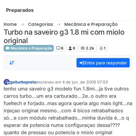
Skip to content
Preparados
Home
Categorias
Mecânica e Preparação
Turbo na saveiro g3 1.8 mi com miolo
original
Mecânica e Preparação
8
6
2.2k
1
Entre para responder
golturbopreto
escreveu em
4 de jun. de 2009 07:03
G
última edição por
6 de abr. de 2009 03:04
Offline
tenho uma saveiro g3 modelo fun 1.8mi…ja tive outros
carros turbo...um era carburado...2e..o outro era
fueltech e forjado..mas agora queria algo mais light...na
injeçao original mesmo...com 4 bicos retrabalhados
só...e com módulo retrabalhado...minha duvida é...o q
esperar de potencia numa configuraçao dessa????
quanto de pressao ou potencia o miolo original