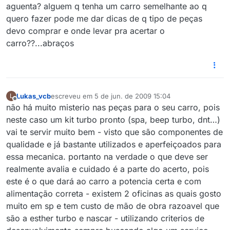
aguenta? alguem q tenha um carro semelhante ao q
quero fazer pode me dar dicas de q tipo de peças
devo comprar e onde levar pra acertar o
carro??...abraços
Lukas_vcb
escreveu em
5 de jun. de 2009 15:04
L
última edição por
Offline
não há muito misterio nas peças para o seu carro, pois
neste caso um kit turbo pronto (spa, beep turbo, dnt…)
vai te servir muito bem - visto que são componentes de
qualidade e já bastante utilizados e aperfeiçoados para
essa mecanica. portanto na verdade o que deve ser
realmente avalia e cuidado é a parte do acerto, pois
este é o que dará ao carro a potencia certa e com
alimentação correta - existem 2 oficinas as quais gosto
muito em sp e tem custo de mão de obra razoavel que
são a esther turbo e nascar - utilizando criterios de