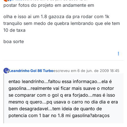
última edição por
Offline
postar fotos do projeto em andamente em
olha e isso ai um 1.8 gazoza da pra rodar com 1k
tranquilo sem medo de quebra lembrando que ele tem
10 de taxa
boa sorte
Leandrinho Gol 86 Turbo
escreveu em
6 de jun. de 2009 18:45
L
última edição por
Offline
entao leandrinho…faltou essa informaçao...ela é
gasolina...realmente vai ficar mais suave o motor
se comparar com o gol q era forjado...mas é isso
mesmo q quero...pq usava o carro no dia dia e era
bem desagradavel...tem ideia de quanto de
potencia com 1 bar no 1.8 mi gasolina?abraços