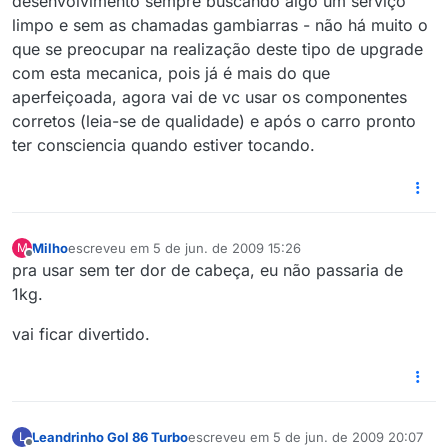
desenvolvimento sempre buscando algo um serviço
limpo e sem as chamadas gambiarras - não há muito o
que se preocupar na realização deste tipo de upgrade
com esta mecanica, pois já é mais do que
aperfeiçoada, agora vai de vc usar os componentes
corretos (leia-se de qualidade) e após o carro pronto
ter consciencia quando estiver tocando.
Milho
escreveu em
5 de jun. de 2009 15:26
M
última edição por
Offline
pra usar sem ter dor de cabeça, eu não passaria de
1kg.
vai ficar divertido.
Leandrinho Gol 86 Turbo
escreveu em
5 de jun. de 2009 20:07
L
última edição por