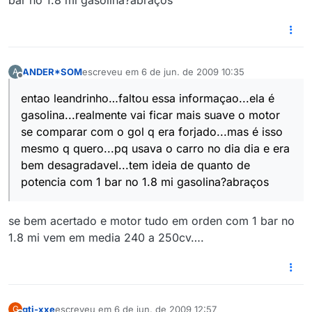
bar no 1.8 mi gasolina?abraços
ANDER*SOM
escreveu em
6 de jun. de 2009 10:35
A
última edição por
Offline
entao leandrinho…faltou essa informaçao...ela é
gasolina...realmente vai ficar mais suave o motor
se comparar com o gol q era forjado...mas é isso
mesmo q quero...pq usava o carro no dia dia e era
bem desagradavel...tem ideia de quanto de
potencia com 1 bar no 1.8 mi gasolina?abraços
se bem acertado e motor tudo em orden com 1 bar no
1.8 mi vem em media 240 a 250cv….
gti-xxe
escreveu em
6 de jun. de 2009 12:57
G