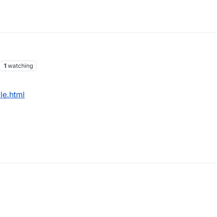
1
watching
le.html