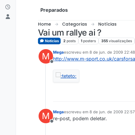
Skip to content
Preparados
Home
Categorias
Notícias
Vai um rallye ai ?
Notícias
2
posts
1
posters
355
visualizações
Mega
escreveu em
8 de jun. de 2009 22:48
M
última edição por
http://www.m-sport.co.uk/carsforsa
Offline
Mega
escreveu em
8 de jun. de 2009 22:57
M
última edição por
re-post, podem deletar.
Offline