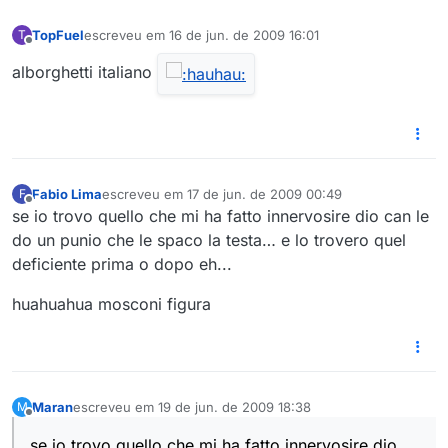
TopFuel
escreveu em
16 de jun. de 2009 16:01
T
última edição por
Offline
alborghetti italiano
Fabio Lima
escreveu em
17 de jun. de 2009 00:49
F
última edição por
Offline
se io trovo quello che mi ha fatto innervosire dio can le
do un punio che le spaco la testa… e lo trovero quel
deficiente prima o dopo eh...
huahuahua mosconi figura
Maran
escreveu em
19 de jun. de 2009 18:38
M
última edição por
Offline
se io trovo quello che mi ha fatto innervosire dio