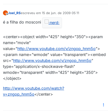
Joel_RS
escreveu em
15 de jun. de 2009 05:11
J
última edição por
Offline
é a filha do mosconi
<center><object width="425" height="350"><param
name="movie"
value="
http://www.youtube.com/v/zngop_hnm5o
">
<param name="wmode" value="transparent"><embed
src="
http://www.youtube.com/v/zngop_hnm5o
"
type="application/x-shockwave-flash"
wmode="transparent" width="425" height="350">
</object>
http://www.youtube.com/watch?
v=zngop_hnm5o
</center>