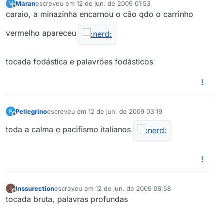
Maran
escreveu em
12 de jun. de 2009 01:53
M
última edição por
Offline
caraio, a minazinha encarnou o cão qdo o carrinho
vermelho apareceu
tocada fodástica e palavrões fodásticos
Pellegrino
escreveu em
12 de jun. de 2009 03:19
P
última edição por
Offline
toda a calma e pacifismo italianos
Inssurection
escreveu em
12 de jun. de 2009 08:58
I
última edição por
Offline
tocada bruta, palavras profundas