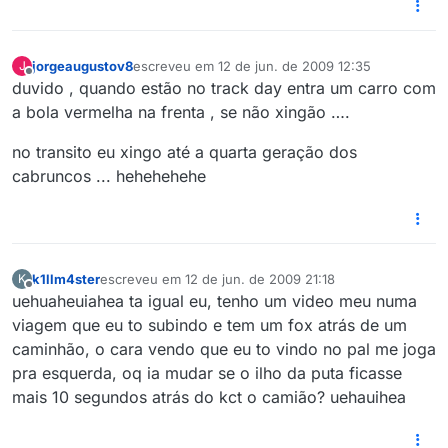
jorgeaugustov8
escreveu em
12 de jun. de 2009 12:35
J
última edição por
Offline
duvido , quando estão no track day entra um carro com
a bola vermelha na frenta , se não xingão ….
no transito eu xingo até a quarta geração dos
cabruncos ... hehehehehe
k1llm4ster
escreveu em
12 de jun. de 2009 21:18
K
última edição por
Offline
uehuaheuiahea ta igual eu, tenho um video meu numa
viagem que eu to subindo e tem um fox atrás de um
caminhão, o cara vendo que eu to vindo no pal me joga
pra esquerda, oq ia mudar se o ilho da puta ficasse
mais 10 segundos atrás do kct o camião? uehauihea