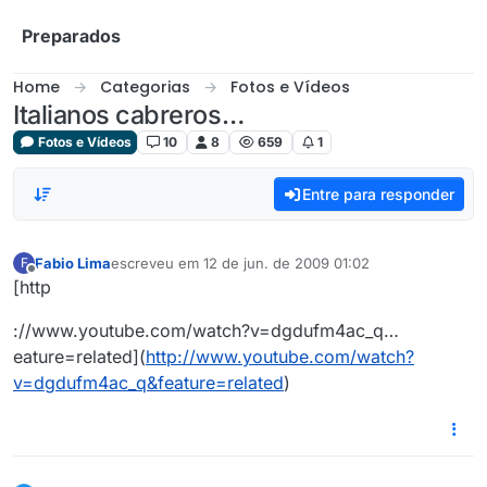
Skip to content
Preparados
Home
Categorias
Fotos e Vídeos
Italianos cabreros…
Fotos e Vídeos
10
8
659
1
Entre para responder
Fabio Lima
escreveu em
12 de jun. de 2009 01:02
F
última edição por
Offline
[http
://www.youtube.com/watch?v=dgdufm4ac_q…
eature=related](
http://www.youtube.com/watch?
v=dgdufm4ac_q&feature=related
)