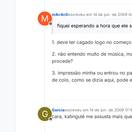
m4c4c0
escreveu em
14 de jun. de 2009 0
M
última edição por
fiquei esperando a hora que ele 
Offline
1. deve ter cagado logo no começo,
2. não entendo muito de música, mas
procede?
3. impressão minha ou entrou no p
de colo, como se dizia aqui, pode 
Garcia
escreveu em
14 de jun. de 2009 17:1
G
última edição por
cara, katingulê me assusta mais que
Offline