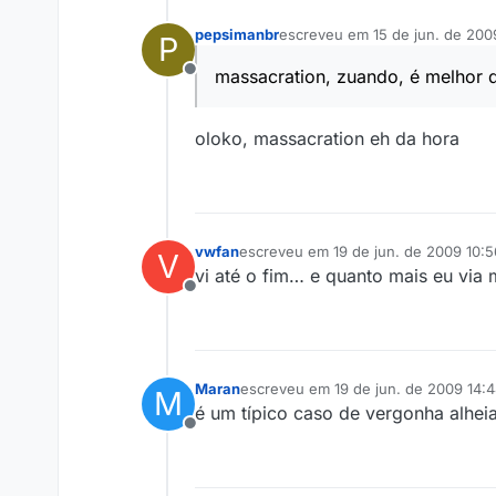
pepsimanbr
escreveu em
15 de jun. de 200
P
última edição por
massacration, zuando, é melhor q
Offline
oloko, massacration eh da hora
vwfan
escreveu em
19 de jun. de 2009 10:5
V
última edição por
vi até o fim… e quanto mais eu via
Offline
Maran
escreveu em
19 de jun. de 2009 14:
M
última edição por
é um típico caso de vergonha alheia
Offline