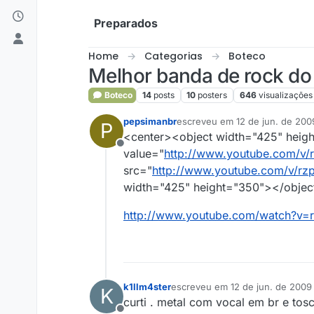
Skip to content
Preparados
Home
Categorias
Boteco
Melhor banda de rock d
Boteco
14
posts
10
posters
646
visualizações
pepsimanbr
escreveu em
12 de jun. de 200
P
última edição por
6 de dez. de 
<center><object width="425" hei
Offline
value="
http://www.youtube.com/v/
src="
http://www.youtube.com/v/rz
width="425" height="350"></objec
http://www.youtube.com/watch?v=
k1llm4ster
escreveu em
12 de jun. de 2009
K
última edição por
curti . metal com vocal em br e to