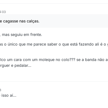
4:03
se cagasse nas calças.
 mas seguiu em frente.
 o único que me parece saber o que está fazendo ali é o gu
alco um cara com um moleque no colo??? se a banda não a
erguer e pedalar…
8
 isso aí…