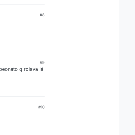
#8
#9
peonato q rolava lá
#10