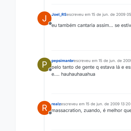
Joel_RS
escreveu em
15 de jun. de 2009 0
J
última edição por
eu também cantaria assim… se esti
Offline
pepsimanbr
escreveu em
15 de jun. de 200
P
última edição por
pelo tanto de gente q estava lá e 
Offline
e…. hauhauhauahua
realz
escreveu em
15 de jun. de 2009 13:20
R
última edição por
massacration, zuando, é melhor que
Offline