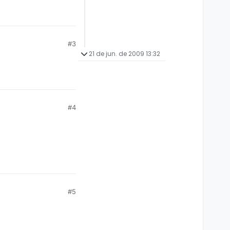
#3
21 de jun. de 2009 13:32
#4
#5