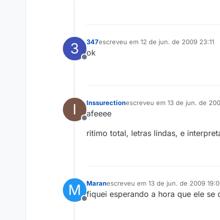
Offline
347
escreveu em
12 de jun. de 2009 23:11
3
última edição por
ok
Offline
Inssurection
escreveu em
13 de jun. de 20
I
última edição por
afeeee
Offline
ritimo total, letras lindas, e interp
Maran
escreveu em
13 de jun. de 2009 19:
M
última edição por
fiquei esperando a hora que ele se 
Offline