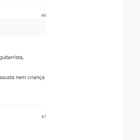
#6
itarrista,
ssusta nem criança
#7