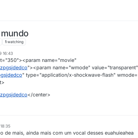
o mundo
1
watching
9 16:43
2009 12:43
ght="350"><param name="movie"
rzpgsjdedco
"><param name="wmode" value="transparen
pgsjdedco
" type="application/x-shockwave-flash" wmode="
t>
rzpgsjdedco
</center>
 18:35
sco de mais, ainda mais com um vocal desses euahuieahea