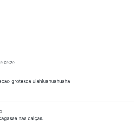
09 09:20
retacao grotesca uiahiuahuahuaha
00
cagasse nas calças.