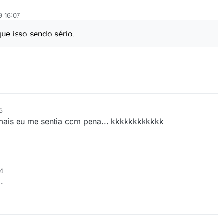
9 16:07
ue isso sendo sério.
6
 mais eu me sentia com pena... kkkkkkkkkkkk
44
.