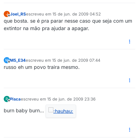
Joel_RS
escreveu em
15 de jun. de 2009 04:52
J
última edição por
Offline
que bosta. se é pra parar nesse caso que seja com um
extintor na mão pra ajudar a apagar.
M5_E34
escreveu em
15 de jun. de 2009 07:44
M
última edição por
Offline
russo eh um povo traira mesmo.
Pisca
escreveu em
15 de jun. de 2009 23:36
P
última edição por
Offline
burn baby burn…