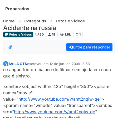
Skip to content
Preparados
Home
Categorias
Fotos e Vídeos
Acidente na russia
Fotos e Vídeos
20
18
1.9k
1
Entre para responder
AVILA GTS
escreveu em
12 de jun. de 2009 18:53
A
última edição por
Offline
o sangue frio do maluco de filmar sem ajuda em nada
que é sinistro.
<center><object width="425" height="350"><param
name="movie"
value="
http://www.youtube.com/v/amt2nqiw-qe
">
<param name="wmode" value="transparent"><embed
src="
http://www.youtube.com/v/amt2nqiw-qe
"