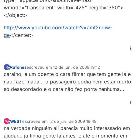
type="application/x-shockwave-flash"
wmode="transparent" width="425" height="350">
</object>
http://www.youtube.com/watch?v=amt2nqiw-
qe
</center>
Rafones
escreveu em
12 de jun. de 2009 19:12
R
última edição por
Offline
caralho, é um doente o cara filmar que tem gente lá e
não fazer nada… o passageiro podia nem estar morto,
só desacordado e o cara não fez porra nenhuma...
WEST
escreveu em
12 de jun. de 2009 19:48
W
última edição por
Offline
na verdade ninguém ali parecia muito interessado em
ajudar… já tinha gente lá antes, e até o momento em