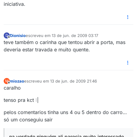
iniciativa.
Dionisio
escreveu em
13 de jun. de 2009 03:17
D
última edição por
Offline
teve também o carinha que tentou abrir a porta, mas
deveria estar travada e muito quente.
miozao
escreveu em
13 de jun. de 2009 21:46
M
última edição por
Offline
caralho
tenso pra kct :|
pelos comentarios tinha uns 4 ou 5 dentro do carro…
só um conseguiu sair
na verdade ninguém ali parecia muito interessado