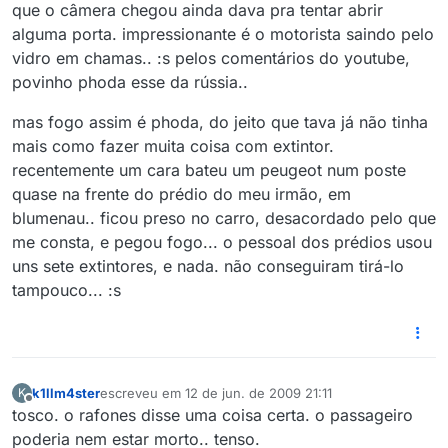
que o câmera chegou ainda dava pra tentar abrir
alguma porta. impressionante é o motorista saindo pelo
vidro em chamas.. :s pelos comentários do youtube,
povinho phoda esse da rússia..
mas fogo assim é phoda, do jeito que tava já não tinha
mais como fazer muita coisa com extintor.
recentemente um cara bateu um peugeot num poste
quase na frente do prédio do meu irmão, em
blumenau.. ficou preso no carro, desacordado pelo que
me consta, e pegou fogo... o pessoal dos prédios usou
uns sete extintores, e nada. não conseguiram tirá-lo
tampouco... :s
k1llm4ster
escreveu em
12 de jun. de 2009 21:11
K
última edição por
Offline
tosco. o rafones disse uma coisa certa. o passageiro
poderia nem estar morto.. tenso.