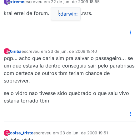
xtreme
escreveu em
22 de jun. de 2009 18:55
X
última edição por
Offline
krai errei de forum.
.rsrs.
biriba
escreveu em
23 de jun. de 2009 18:40
B
última edição por
Offline
pqp… acho que daria sim pra salvar o passageiro... se
um que estava la dentro conseguiu sair pelo parabrisas,
com certeza os outros tbm teriam chance de
sobreviver.
se o vidro nao tivesse sido quebrado o que saiu vivo
estaria torrado tbm
coisa_triste
escreveu em
23 de jun. de 2009 19:51
C
última edição por
Offline
já tinha visto..