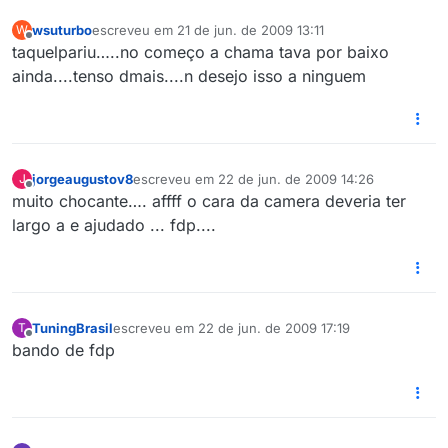
wsuturbo
escreveu em
21 de jun. de 2009 13:11
W
última edição por
Offline
taquelpariu…..no começo a chama tava por baixo
ainda....tenso dmais....n desejo isso a ninguem
jorgeaugustov8
escreveu em
22 de jun. de 2009 14:26
J
última edição por
Offline
muito chocante…. affff o cara da camera deveria ter
largo a e ajudado ... fdp....
TuningBrasil
escreveu em
22 de jun. de 2009 17:19
T
última edição por
Offline
bando de fdp