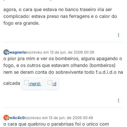
agora, o cara que estava no banco traseiro iria ser
complicado: estava preso nas ferragens e o calor do
fogo era grande.
wagnerls
escreveu em
13 de jun. de 2009 00:39
W
última edição por
Offline
o pior pra mim e ver os bombeiros, alguns apagando o
fogo, e os outros que estavam olhando (bombeiros)
nem se deram conta do sobrevivente todo f.u.d.i.d.o na
calcada
m4c4c0
escreveu em
13 de jun. de 2009 00:49
M
última edição por
Offline
o cara que quebrou o parabrisas foi o unico com