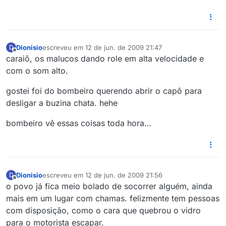
Dionisio
escreveu em
12 de jun. de 2009 21:47
D
última edição por
Offline
caraiô, os malucos dando role em alta velocidade e
com o som alto.
gostei foi do bombeiro querendo abrir o capô para
desligar a buzina chata. hehe
bombeiro vê essas coisas toda hora…
Dionisio
escreveu em
12 de jun. de 2009 21:56
D
última edição por
Offline
o povo já fica meio bolado de socorrer alguém, ainda
mais em um lugar com chamas. felizmente tem pessoas
com disposição, como o cara que quebrou o vidro
para o motorista escapar.