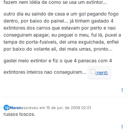
fazem nem idéia de como se usa um extintor…
outro dia eu saindo de casa e um gol pegando fogo
dentro, por baixo do painel... já tinham gastado 4
extintores dos carros que estavam por perto e nao
conseguiram apagar, eu peguei o meu, fui lá, puxei a
tampa do porta-fusiveis, dei uma exguichada, enfiei
por baixo do volante ali, dei mais umas, pronto...
gastei meio extintor e fiz o que 4 panacas com 4
extintores inteiros nao conseguiram...
Maran
escreveu em
15 de jun. de 2009 02:01
M
última edição por
Offline
russos toscos.