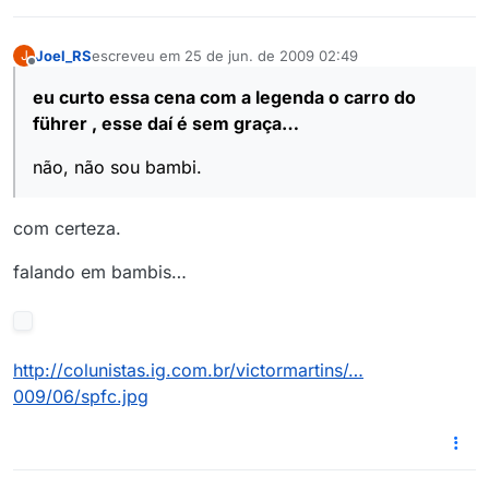
Joel_RS
escreveu em
25 de jun. de 2009 02:49
J
última edição por
Offline
eu curto essa cena com a legenda o carro do
führer , esse daí é sem graça…
não, não sou bambi.
com certeza.
falando em bambis…
http://colunistas.ig.com.br/victormartins/…
009/06/spfc.jpg