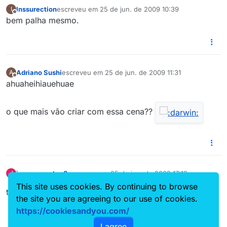
Inssurection
escreveu em
25 de jun. de 2009 10:39
I
última edição por
Offline
bem palha mesmo.
Adriano Sushi
escreveu em
25 de jun. de 2009 11:31
A
última edição por
Offline
ahuaheihiauehuae
o que mais vão criar com essa cena??
jorgeaugustov8
escreveu em
25 de jun. de 2009 17:18
J
última edição por
Offline
This site uses cookies. By continuing to browse
tsc tsc ….
the site you are agreeing to our use of cookies.
https://cookiesandyou.com/
I agree