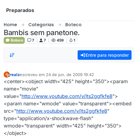
Skip to content
Preparados
Home
Categorias
Boteco
Bambis sem panetone.
Boteco
7
7
459
1
Entre para responder
realz
escreveu em
24 de jun. de 2009 19:42
R
última edição por
Offline
<center><object width="425" height="350"><param
name="movie"
value="
http://www.youtube.com/v/lts2ggfkfe8
">
<param name="wmode" value="transparent"><embed
src="
http://www.youtube.com/v/lts2ggfkfe8
"
type="application/x-shockwave-flash"
wmode="transparent" width="425" height="350">
</object>