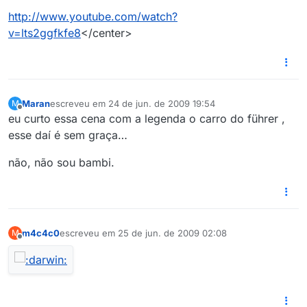
http://www.youtube.com/watch?
v=lts2ggfkfe8
</center>
Maran
escreveu em
24 de jun. de 2009 19:54
M
última edição por
Offline
eu curto essa cena com a legenda o carro do führer ,
esse daí é sem graça…
não, não sou bambi.
m4c4c0
escreveu em
25 de jun. de 2009 02:08
M
última edição por
Offline