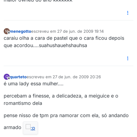
menegotto
escreveu em
27 de jun. de 2009 19:14
M
última edição por
Offline
caraiu olha a cara de pastel que o cara ficou depois
que acordou….suahushauehshauhsa
quarteto
escreveu em
27 de jun. de 2009 20:26
Q
última edição por
Offline
é uma lady essa mulher….
percebam a finesse, a delicadeza, a meiguice e o
romantismo dela
pense nisso de tpm pra namorar com ela, só andando
armado