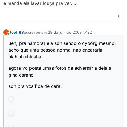
Offline
e manda ela lavar louça pra ver…..
Joel_RS
escreveu em
28 de jun. de 2009 17:32
J
última edição por
Offline
ueh, pra namorar ela soh sendo o cyborg mesmo,
acho que uma pessoa normal nao encararia
uiahiuhiuhiuaha
agora vo posta umas fotos da adversaria dela a
gina carano
soh pra vcs fica de cara.