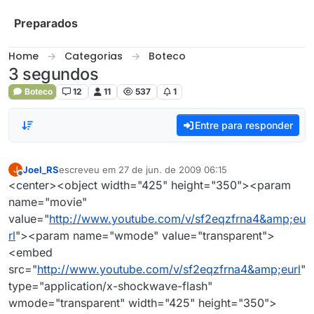
Skip to content
Preparados
Home
Categorias
Boteco
3 segundos
Boteco
12
11
537
1
Entre para responder
Joel_RS
escreveu em
27 de jun. de 2009 06:15
J
última edição por
Offline
<center><object width="425" height="350"><param
name="movie"
value="
http://www.youtube.com/v/sf2eqzfrna4&amp;eu
rl
"><param name="wmode" value="transparent">
<embed
src="
http://www.youtube.com/v/sf2eqzfrna4&amp;eurl
"
type="application/x-shockwave-flash"
wmode="transparent" width="425" height="350">