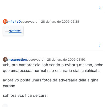
m4c4c0
escreveu em
28 de jun. de 2009 02:38
M
última edição por
Offline
Inssurection
escreveu em
28 de jun. de 2009 03:50
I
última edição por
Offline
ueh, pra namorar ela soh sendo o cyborg mesmo, acho
que uma pessoa normal nao encararia uiahiuhiuhiuaha
agora vo posta umas fotos da adversaria dela a gina
carano
soh pra vcs fica de cara.