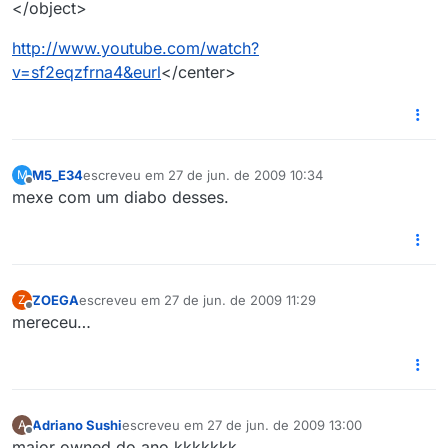
</object>
http://www.youtube.com/watch?
v=sf2eqzfrna4&eurl
</center>
M5_E34
escreveu em
27 de jun. de 2009 10:34
M
última edição por
Offline
mexe com um diabo desses.
ZOEGA
escreveu em
27 de jun. de 2009 11:29
Z
última edição por
Offline
mereceu…
Adriano Sushi
escreveu em
27 de jun. de 2009 13:00
A
última edição por
Offline
maior owned do ano kkkkkkk