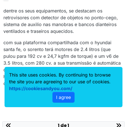
dentre os seus equipamentos, se destacam os
retrovisores com detector de objetos no ponto-cego,
sistema de auxilio nas manobras e bancos dianteiros
ventilados e traseiros aquecidos.
com sua plataforma compartilhada com o hyundai
santa fe, o sorento terá motores de 2.4 litros (que
pulou para 192 cv e 24,7 kgfm de torque) e um v6 de
3.5 litros, com 280 cv. a sua transmissão é automática
de seis velocidades. segundo a marca, também
This site uses cookies. By continuing to browse
houveram melhorias em sua estrutura, que agora conta
the site you are agreeing to our use of cookies.
com aços mais resistentes para aumentar a sua rigidez.
https://cookiesandyou.com/
I agree
1 de 1