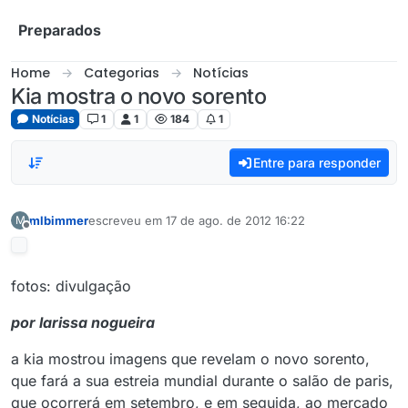
Skip to content
Preparados
Home
Categorias
Notícias
Kia mostra o novo sorento
Notícias
1
1
184
1
Entre para responder
mlbimmer
escreveu em
17 de ago. de 2012 16:22
M
última edição por
Offline
fotos: divulgação
por larissa nogueira
a kia mostrou imagens que revelam o novo sorento,
que fará a sua estreia mundial durante o salão de paris,
que ocorrerá em setembro, e em seguida, ao mercado