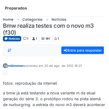
Skip to content
Preparados
Home
Categorias
Notícias
Bmw realiza testes com o novo m3
(f30)
Notícias
1
1
161
1
Entre para responder
mlbimmer
escreveu em
20 de ago. de 2012 16:31
M
última edição por
Offline
fotos: reprodução da internet
a bmw já está testando a nova variante m da atual
geração do série 3. o protótipo rodou na pista alemã
de nurburgring. a estreia do novo m3 deverá acontecer