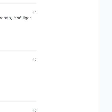
#4
rato, é só ligar
#5
#6