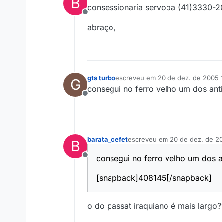
B
última edição por
consessionaria servopa (41)3330-2
Offline
abraço,
gts turbo
escreveu em
20 de dez. de 2005 
G
última edição por
consegui no ferro velho um dos ant
Offline
barata_cefet
escreveu em
20 de dez. de 2
B
última edição por
consegui no ferro velho um dos a
Offline
[snapback]408145[/snapback]
o do passat iraquiano é mais largo?