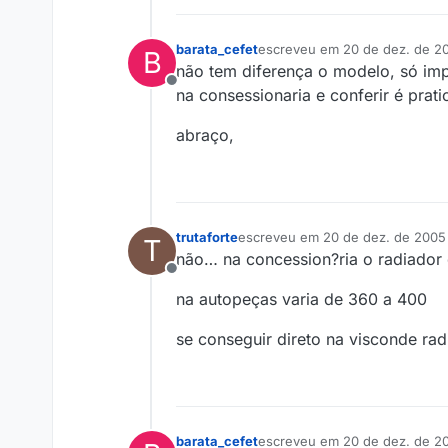
barata_cefet
escreveu em
20 de dez. de 20
B
última edição por
não tem diferença o modelo, só imp
Offline
na consessionaria e conferir é pr
abraço,
trutaforte
escreveu em
20 de dez. de 2005
T
última edição por
não… na concession?ria o radiador
Offline
na autopeças varia de 360 a 400
se conseguir direto na visconde rad
barata_cefet
escreveu em
20 de dez. de 20