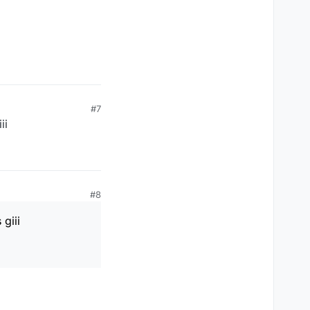
#7
ii
#8
giii