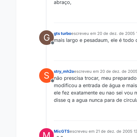
abraço,
gts turbo
escreveu em
20 de dez. de 2005 
G
última edição por
mais largo e pesadaum, ele é todo 
Offline
stry_mh2o
escreveu em
20 de dez. de 2005
S
última edição por
não prescisa trocar, meu preparado
Offline
modificou a entrada de água e mais
ele fez exatamente eu nao sei vou m
disse q a agua nunca para de circul
MicGTS
escreveu em
21 de dez. de 2005 1
M
última edição por