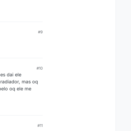
#9
#10
es dai ele
 radiador, mas oq
pelo oq ele me
#11