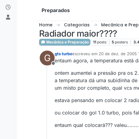
Skip to content
Preparados
Home
Categorias
Mecânica e Pre
Radiador maior????
Mecânica e Preparação
11
posts
5
posters
3.
gts turbo
escreveu em
20 de dez. de 2005 
G
última edição por
entaum agora, a temperatura está 
Offline
ontem aumentei a pressão pra os 2.
a temperatura dá uma subidinha de 
um misto por completo, qual vcs me
estava pensando em colocar 2 radia
ou colocar do gol 1.0 turbo, pois f
entaum qual colocará??? valeu….....