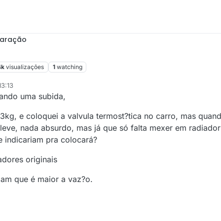
paração
4k
visualizações
1
watching
13:13
dando uma subida,
3kg, e coloquei a valvula termost?tica no carro, mas quand
leve, nada absurdo, mas já que só falta mexer em radiador
 indicariam pra colocará?
dores originais
alam que é maior a vaz?o.