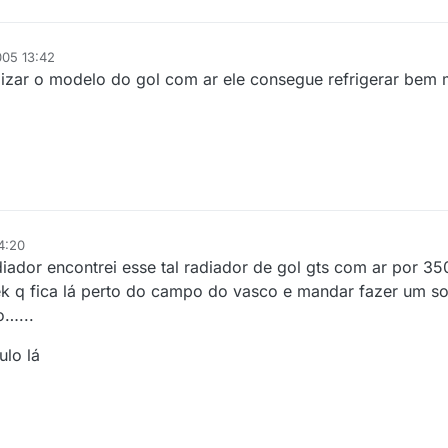
005 13:42
ilizar o modelo do gol com ar ele consegue refrigerar bem ma
4:20
ador encontrei esse tal radiador de gol gts com ar por 350
ek q fica lá perto do campo do vasco e mandar fazer um 
o…...
ulo lá