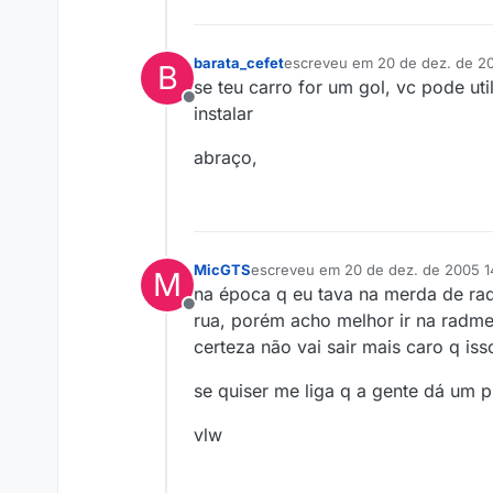
barata_cefet
escreveu em
20 de dez. de 2
B
última edição por
se teu carro for um gol, vc pode ut
Offline
instalar
abraço,
MicGTS
escreveu em
20 de dez. de 2005 1
M
última edição por
na época q eu tava na merda de radi
Offline
rua, porém acho melhor ir na radm
certeza não vai sair mais caro q iss
se quiser me liga q a gente dá um p
vlw