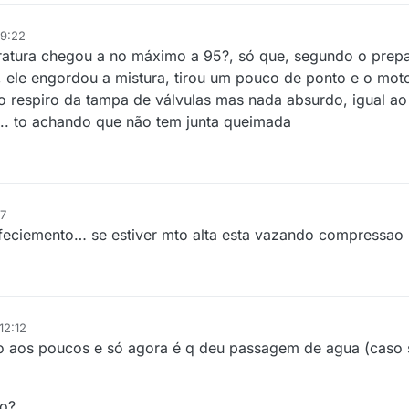
09:22
eratura chegou a no máximo a 95?, só que, segundo o prep
 ele engordou a mistura, tirou um pouco de ponto e o mot
 respiro da tampa de válvulas mas nada absurdo, igual ao
….. to achando que não tem junta queimada
57
feciemento… se estiver mto alta esta vazando compressao 
12:12
o aos poucos e só agora é q deu passagem de agua (caso
ão?