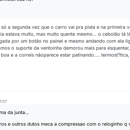
é só a segunda vez que o carro vai pra pista e na primeira 
ia estava muito, mas muito quente mesmo… o cebolão tá lá
ligada por um botão no painel e mesmo andando com ela lig
ramos o suporte da ventoinha demorou mais para esquentar
oa e a correis nãoparece estar patinando.... termost?tica,
1:07
ima da junta…
ndros e outros dutos meca a compressao com o reloginho q