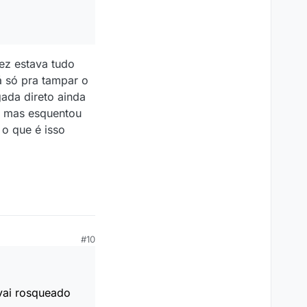
vez estava tudo
 só pra tampar o
ada direto ainda
, mas esquentou
 o que é isso
#10
 vai rosqueado