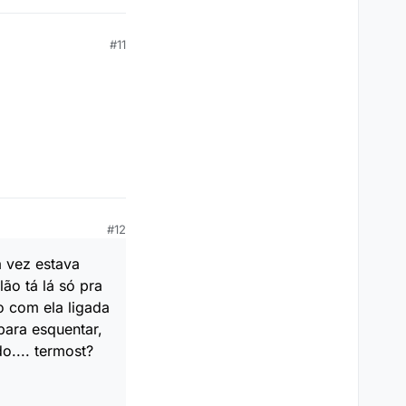
#11
#12
a vez estava
ão tá lá só pra
o com ela ligada
para esquentar,
o.... termost?