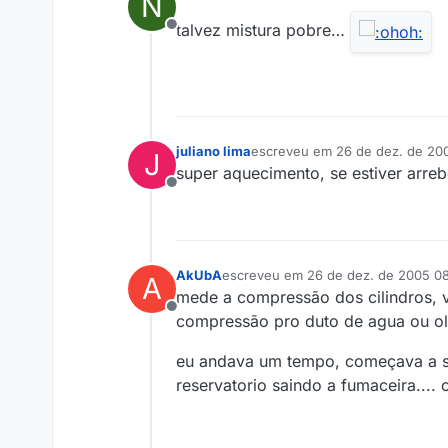
N
última edição por
talvez mistura pobre…
Offline
juliano lima
escreveu em
26 de dez. de 20
J
última edição por
super aquecimento, se estiver arre
Offline
AkUbA
escreveu em
26 de dez. de 2005 0
A
última edição por
mede a compressão dos cilindros, v
Offline
compressão pro duto de agua ou o
eu andava um tempo, começava a sai
reservatorio saindo a fumaceira....