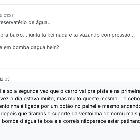
5 01:21
reservatério de água..
e pra baixo… junta ta keimada e ta vazando compressao...
ense em bomba dagua hein?
12:03
al é só a segunda vez que o carro vai pra pista e na primeir
vez o dia estava muito, mas muito quente mesmo… o cebol
ventoinha é ligada por um botão no painel e mesmo andand
 depois que tiramos o suporte da ventoinha demorou mais 
bomba d água tá boa e a correis nãoparece estar patinand