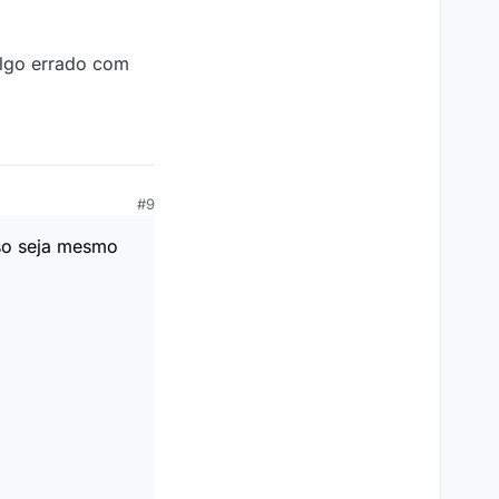
 algo errado com
#9
so seja mesmo