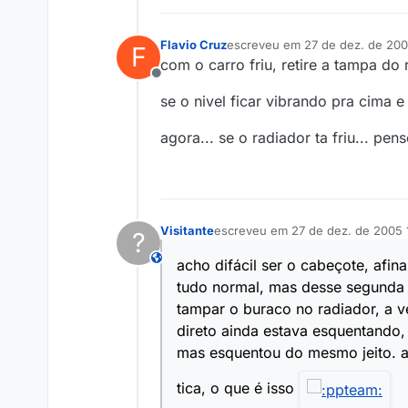
Flavio Cruz
escreveu em
27 de dez. de 200
F
última edição por
com o carro friu, retire a tampa do 
Offline
se o nivel ficar vibrando pra cima 
agora... se o radiador ta friu... p
Visitante
escreveu em
27 de dez. de 2005 
?
última edição por
This user is from outside of this forum
acho difácil ser o cabeçote, afin
tudo normal, mas desse segunda 
tampar o buraco no radiador, a 
direto ainda estava esquentando,
mas esquentou do mesmo jeito. a 
tica, o que é isso