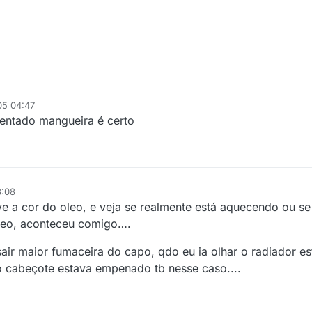
05 04:47
bentado mangueira é certo
8:08
e a cor do oleo, e veja se realmente está aquecendo ou s
leo, aconteceu comigo….
r maior fumaceira do capo, qdo eu ia olhar o radiador es
 o cabeçote estava empenado tb nesse caso....