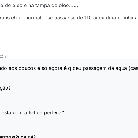
o de oleo e na tampa de oleo......
raus eh +- normal... se passasse de 110 ai eu diria q tinha
0:51
ndo aos poucos e só agora é q deu passagem de agua (ca
ação?
 esta com a helice perfeita?
ermost?tica né?