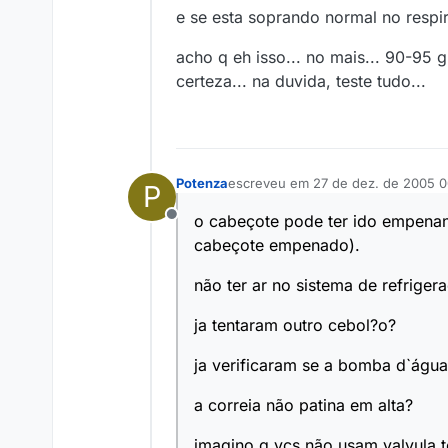
e se esta soprando normal no respir
acho q eh isso... no mais... 90-95 g
certeza... na duvida, teste tudo...
Potenza
escreveu em
27 de dez. de 2005 0
P
última edição por
o cabeçote pode ter ido empena
Offline
cabeçote empenado).
não ter ar no sistema de refriger
ja tentaram outro cebol?o?
ja verificaram se a bomba d`água
a correia não patina em alta?
imagino q vcs não usam valvula t