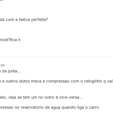
ta com a helice perfeita?
most?tica n
:06
 da junta…
ros e outros dutos meca a compressao com o reloginho q va
eo, veja se tem um no outro e vice-versa...
pressao no reservatorio de agua quando liga o carro