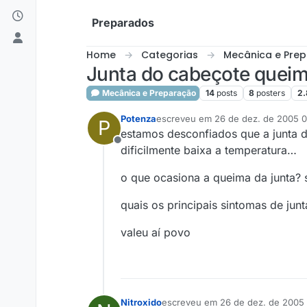
Skip to content
Preparados
Home
Categorias
Mecânica e Pre
Junta do cabeçote quei
Mecânica e Preparação
14
posts
8
posters
2.
Potenza
escreveu em
26 de dez. de 2005 0
P
última edição por
estamos desconfiados que a junta 
Offline
dificilmente baixa a temperatura…
o que ocasiona a queima da junta? 
quais os principais sintomas de jun
valeu aí povo
Nitroxido
escreveu em
26 de dez. de 2005 