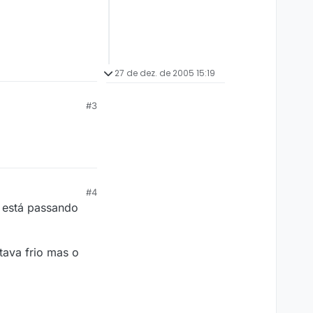
27 de dez. de 2005 15:19
#3
#4
e está passando
tava frio mas o