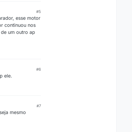
#5
arador, esse motor
or continuou nos
 de um outro ap
#6
p ele.
#7
 seja mesmo