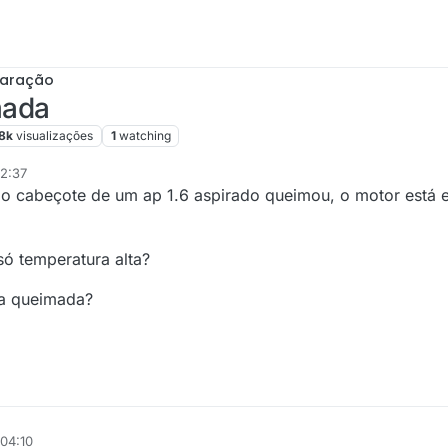
paração
mada
8k
visualizações
1
watching
2:37
do cabeçote de um ap 1.6 aspirado queimou, o motor está 
só temperatura alta?
ta queimada?
04:10