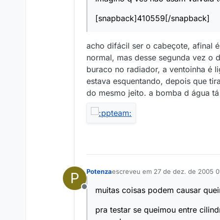
[snapback]410559[/snapback]
acho difácil ser o cabeçote, afinal 
normal, mas desse segunda vez o d
buraco no radiador, a ventoinha é 
estava esquentando, depois que ti
do mesmo jeito. a bomba d água tá b
Potenza
escreveu em
27 de dez. de 2005 0
P
última edição por
muitas coisas podem causar que
Offline
pra testar se queimou entre cili