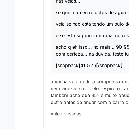
nas velas...
se queimou entre dutos de agua e
veja se nao esta tendo um pulo d
e se esta soprando normal no resp
acho q eh isso... no mais... 90-95
com certeza... na duvida, teste tu
[snapback]410776[/snapback]
amanhã vou medir a compressão nos 
nem vice-versa… pelo respiro o ca
também acho que 95? é muito pouco
outro antes de andar com o carro ou
valeu pessoas