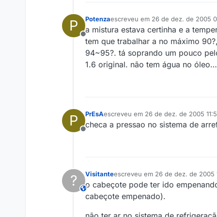
Potenza
escreveu em
26 de dez. de 2005 
P
última edição por
a mistura estava certinha e a temp
Offline
tem que trabalhar a no máximo 90?,
94~95?. tá soprando um pouco pelo
1.6 original. não tem água no óleo
PrEsA
escreveu em
26 de dez. de 2005 11:
P
última edição por
checa a pressao no sistema de arre
Offline
Visitante
escreveu em
26 de dez. de 2005 
?
última edição por
o cabeçote pode ter ido empenand
This user is from outside of this forum
cabeçote empenado).
não ter ar no sistema de refrigeraç