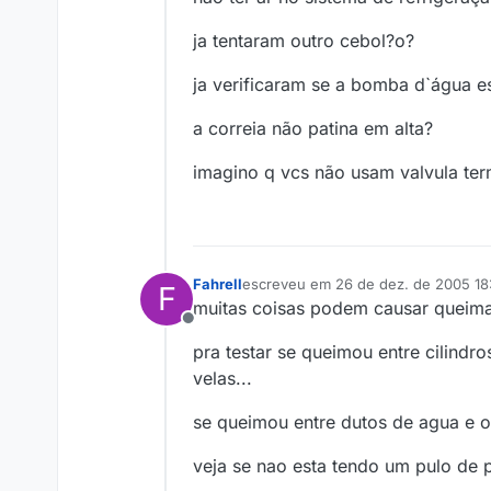
ja tentaram outro cebol?o?
ja verificaram se a bomba d`água es
a correia não patina em alta?
imagino q vcs não usam valvula ter
Fahrell
escreveu em
26 de dez. de 2005 18
F
última edição por
muitas coisas podem causar queima
Offline
pra testar se queimou entre cilind
velas...
se queimou entre dutos de agua e ol
veja se nao esta tendo um pulo de 