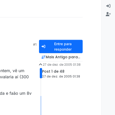
Entre para
#1
responder
Mais Antigo para Mais Recente
27 de dez. de 2005 01:38
ontem, vê um
Post 1 de 48
valaria aí (300
27 de dez. de 2005 01:38
oda e faão um 8v