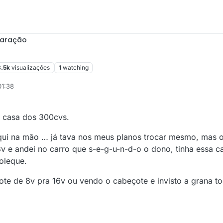
paração
3.5k
visualizações
1
watching
01:38
a casa dos 300cvs.
qui na mão … já tava nos meus planos trocar mesmo, mas 
v e andei no carro que s-e-g-u-n-d-o o dono, tinha essa ca
oleque.
çote de 8v pra 16v ou vendo o cabeçote e invisto a grana t