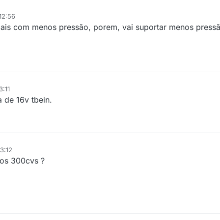
12:56
mais com menos pressão, porem, vai suportar menos press
3:11
a de 16v tbein.
3:12
 os 300cvs ?