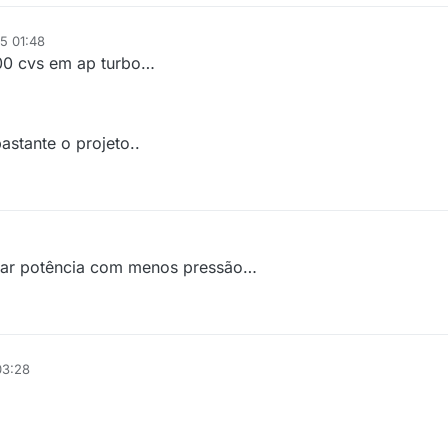
5 01:48
300 cvs em ap turbo…
astante o projeto..
gerar potência com menos pressão…
03:28