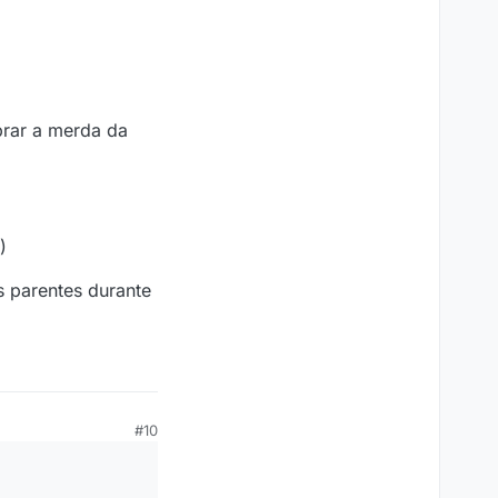
prar a merda da
)
s parentes durante
#10