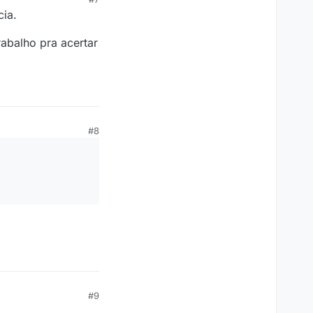
cia.
abalho pra acertar
#8
#9