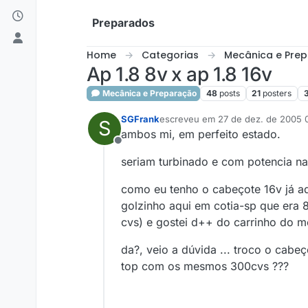
Skip to content
Preparados
Home
Categorias
Mecânica e Pre
Ap 1.8 8v x ap 1.8 16v
Mecânica e Preparação
48
posts
21
posters
SGFrank
escreveu em
27 de dez. de 2005 
S
última edição por
ambos mi, em perfeito estado.
Offline
seriam turbinado e com potencia n
como eu tenho o cabeçote 16v já a
golzinho aqui em cotia-sp que era 8
cvs) e gostei d++ do carrinho do m
da?, veio a dúvida ... troco o cabe
top com os mesmos 300cvs ???