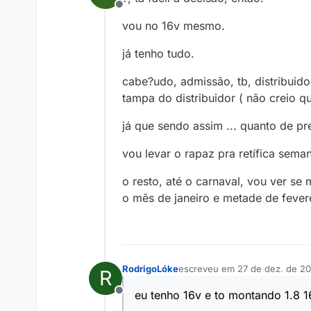
Offline
vou no 16v mesmo.
já tenho tudo.
cabe?udo, admissão, tb, distribuid
tampa do distribuidor ( não creio 
já que sendo assim ... quanto de pr
vou levar o rapaz pra retífica sema
o resto, até o carnaval, vou ver se
o mês de janeiro e metade de fevere
RodrigoLóke
escreveu em
27 de dez. de 20
R
última edição por
eu tenho 16v e to montando 1.8 
Offline