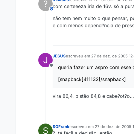
?
última edição por
com certeeeza iria de 16v. só a pura
This user is from outside of this forum
não tem nem muito o que pensar, p
e com menos depend?ncia de pressã
JESUS
escreveu em
27 de dez. de 2005 12:
J
última edição por
queria fazer um aspro com esse c
Offline
[snapback]411132[/snapback]
vira 86,4, pistão 84,8 e cabe?ot?o…
SGFrank
escreveu em
27 de dez. de 2005 
S
última edição por
?, tá fácil a decisão, então.