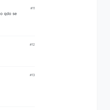
#11
ão qdo se
#12
#13