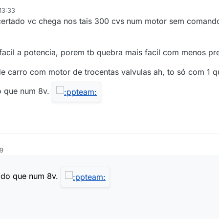
13:33
certado vc chega nos tais 300 cvs num motor sem comand
facil a potencia, porem tb quebra mais facil com menos pr
 carro com motor de trocentas valvulas ah, to só com 1 qui
do que num 8v.
59
s do que num 8v.