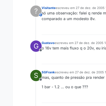
Visitante
escreveu em
27 de dez. de 2005 
?
última edição por
só uma observação: falei q rende 
This user is from outside of this forum
comparado a um modesto 8v.
Gustavo
escreveu em
27 de dez. de 2005 1
G
última edição por
o 16v tem mais fluxo q o 20v, eu iri
Offline
SGFrank
escreveu em
27 de dez. de 2005 1
S
última edição por
mas, quanto de pressão pra render
Offline
1 bar - 1.2 … ou o que ???