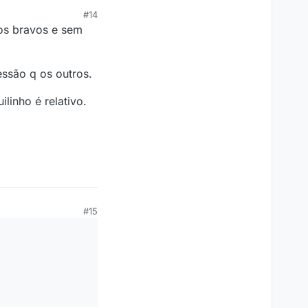
#14
os bravos e sem
essão q os outros.
linho é relativo.
#15