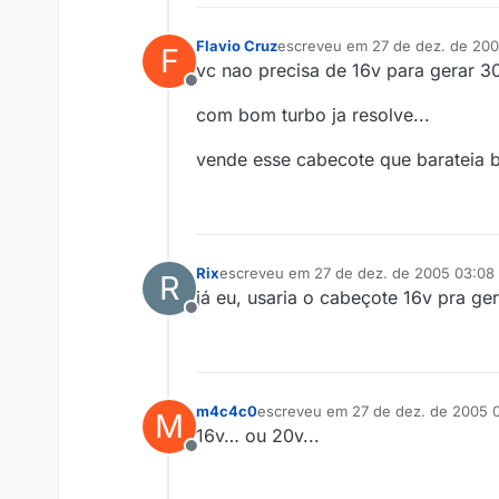
Flavio Cruz
escreveu em
27 de dez. de 200
F
última edição por
vc nao precisa de 16v para gerar 
Offline
com bom turbo ja resolve...
vende esse cabecote que barateia b
Rix
escreveu em
27 de dez. de 2005 03:08
R
última edição por
já eu, usaria o cabeçote 16v pra 
Offline
m4c4c0
escreveu em
27 de dez. de 2005 
M
última edição por
16v… ou 20v...
Offline