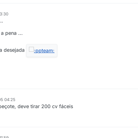
3:30
v…
a pena ...
ia desejada
05 04:25
eçote, deve tirar 200 cv fáceis
11:59