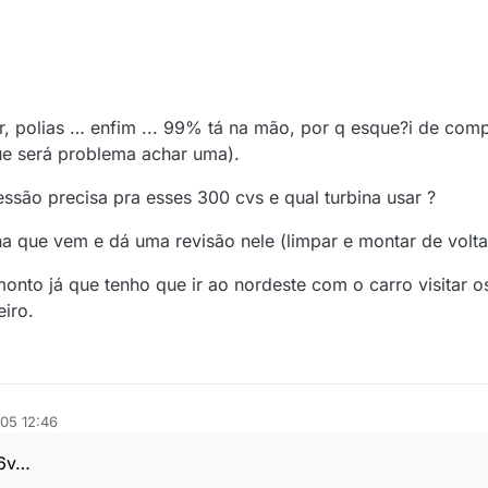
or, polias … enfim ... 99% tá na mão, por q esque?i de com
que será problema achar uma).
essão precisa pra esses 300 cvs e qual turbina usar ?
na que vem e dá uma revisão nele (limpar e montar de volta
 monto já que tenho que ir ao nordeste com o carro visitar o
iro.
05 12:46
16v…