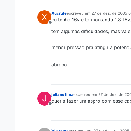
Xucrute
escreveu em
27 de dez. de 2005 0
X
última edição por
eu tenho 16v e to montando 1.8 16
Offline
tem algumas dificuldades, mas vale 
menor pressao pra atingir a potenc
abraco
juliano lima
escreveu em
27 de dez. de 20
J
última edição por
queria fazer um aspro com esse cab
Offline
Visitante
escreveu em
27 de dez. de 2005 