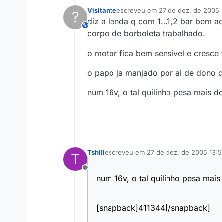
Visitante
escreveu em
27 de dez. de 2005 
?
última edição por
diz a lenda q com 1…1,2 bar bem a
This user is from outside of this forum
corpo de borboleta trabalhado.
o motor fica bem sensivel e cresce 
o papo ja manjado por ai de dono de
num 16v, o tal quilinho pesa mais 
Tshiii
escreveu em
27 de dez. de 2005 13:
T
última edição por
Offline
num 16v, o tal quilinho pesa mai
[snapback]411344[/snapback]