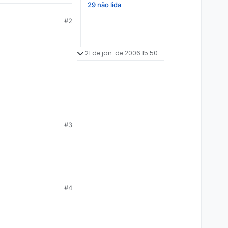
29 não lida
#2
21 de jan. de 2006 15:50
#3
#4