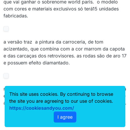
que vai ganhar o sobrenome world paris. o modelo
com cores e materiais exclusivos só terá15 unidades
fabricadas.
a versão traz a pintura da carroceria, de tom
acizentado, que combina com a cor marrom da capota
e das carcaças dos retrovisores. as rodas são de aro 17
e possuem efeito diamantado.
no interior do carro revestimento de couro do tipo napa
This site uses cookies. By continuing to browse
é especial, com uma tonalidade bege. outra novidade é
the site you are agreeing to our use of cookies.
a placa, com o número de série, feita de madeira de lei.
https://cookiesandyou.com/
I agree