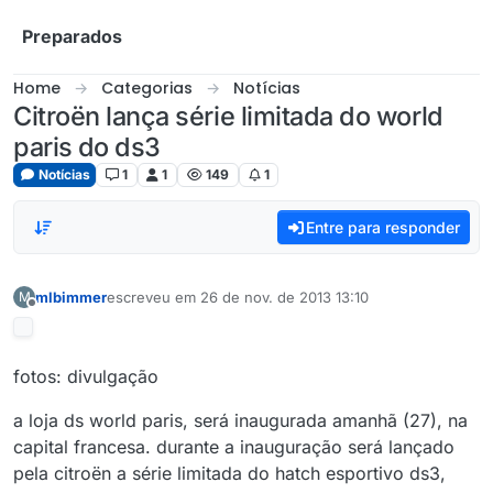
Skip to content
Preparados
Home
Categorias
Notícias
Citroën lança série limitada do world
paris do ds3
Notícias
1
1
149
1
Entre para responder
mlbimmer
escreveu em
26 de nov. de 2013 13:10
M
última edição por
Offline
fotos: divulgação
a loja ds world paris, será inaugurada amanhã (27), na
capital francesa. durante a inauguração será lançado
pela citroën a série limitada do hatch esportivo ds3,