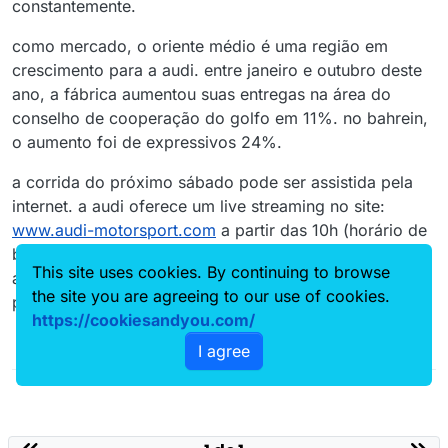
constantemente.
como mercado, o oriente médio é uma região em
crescimento para a audi. entre janeiro e outubro deste
ano, a fábrica aumentou suas entregas na área do
conselho de cooperação do golfo em 11%. no bahrein,
o aumento foi de expressivos 24%.
a corrida do próximo sábado pode ser assistida pela
internet. a audi oferece um live streaming no site:
www.audi-motorsport.com
a partir das 10h (horário de
brasília). outras informações em tempo real podem ser
This site uses cookies. By continuing to browse
acompanhadas pelo aplicativo audi sport ou pelas
the site you are agreeing to our use of cookies.
páginas oficiais no twitter e facebook.
https://cookiesandyou.com/
I agree