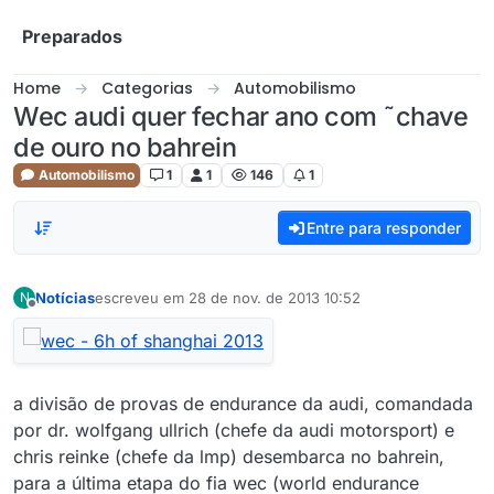
Skip to content
Preparados
Home
Categorias
Automobilismo
Wec audi quer fechar ano com ˜chave
de ouro no bahrein
Automobilismo
1
1
146
1
Entre para responder
Notícias
escreveu em
28 de nov. de 2013 10:52
N
última edição por
Offline
a divisão de provas de endurance da audi, comandada
por dr. wolfgang ullrich (chefe da audi motorsport) e
chris reinke (chefe da lmp) desembarca no bahrein,
para a última etapa do fia wec (world endurance