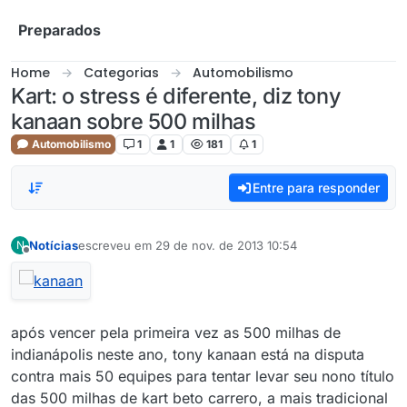
Skip to content
Preparados
Home
Categorias
Automobilismo
Kart: o stress é diferente, diz tony
kanaan sobre 500 milhas
Automobilismo
1
1
181
1
Entre para responder
Notícias
escreveu em
29 de nov. de 2013 10:54
N
última edição por
Offline
após vencer pela primeira vez as 500 milhas de
indianápolis neste ano, tony kanaan está na disputa
contra mais 50 equipes para tentar levar seu nono título
das 500 milhas de kart beto carrero, a mais tradicional