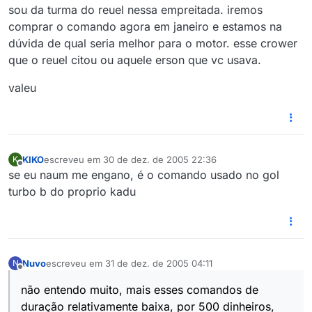
sou da turma do reuel nessa empreitada. iremos
comprar o comando agora em janeiro e estamos na
dúvida de qual seria melhor para o motor. esse crower
que o reuel citou ou aquele erson que vc usava.
valeu
KIKO
escreveu em
30 de dez. de 2005 22:36
K
última edição por
Offline
se eu naum me engano, é o comando usado no gol
turbo b do proprio kadu
Nuvo
escreveu em
31 de dez. de 2005 04:11
N
última edição por
Offline
não entendo muito, mais esses comandos de
duração relativamente baixa, por 500 dinheiros,