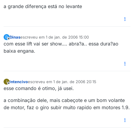
a grande diferença está no levante
Dinas
escreveu em
1 de jan. de 2006 15:00
D
última edição por
Offline
com esse lift vai ser show…. abra?a.. essa dura?ao
baixa engana.
intencivo
escreveu em
1 de jan. de 2006 20:15
I
última edição por
1 de jan. de 2006 15:16
Offline
esse comando é otimo, já usei.
a combinação dele, mais cabeçote e um bom volante
de motor, faz o giro subir muito rapido em motores 1.9.