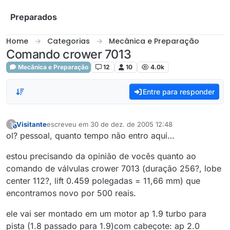
Skip to content
Preparados
Home
Categorias
Mecânica e Preparação
Comando crower 7013
Mecânica e Preparação
12
10
4.0k
Entre para responder
Visitante
escreveu em
30 de dez. de 2005 12:48
?
This user is from outside of this forum
última edição por
ol? pessoal, quanto tempo não entro aqui…
estou precisando da opinião de vocês quanto ao
comando de válvulas crower 7013 (duração 256?, lobe
center 112?, lift 0.459 polegadas = 11,66 mm) que
encontramos novo por 500 reais.
ele vai ser montado em um motor ap 1.9 turbo para
pista (1.8 passado para 1.9)com cabeçote: ap 2.0