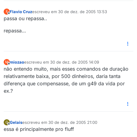
Flavio Cruz
escreveu em
30 de dez. de 2005 13:53
F
última edição por
Offline
passa ou repassa..
repassa…
miozao
escreveu em
30 de dez. de 2005 14:09
M
última edição por
Offline
não entendo muito, mais esses comandos de duração
relativamente baixa, por 500 dinheiros, daria tanta
diferença que compensasse, de um g49 da vida por
ex.?
Gelais
escreveu em
30 de dez. de 2005 21:00
G
última edição por
Offline
essa é principalmente pro fluff