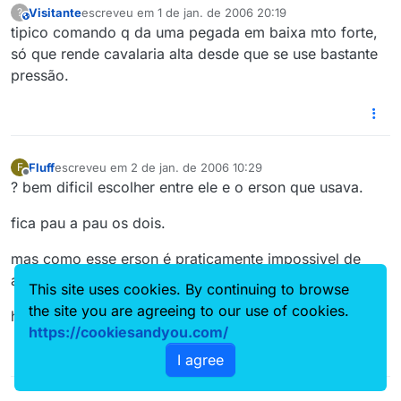
Visitante
escreveu em
1 de jan. de 2006 20:19
?
This user is from outside of this forum
última edição por
tipico comando q da uma pegada em baixa mto forte,
só que rende cavalaria alta desde que se use bastante
pressão.
Fluff
escreveu em
2 de jan. de 2006 10:29
F
última edição por
Offline
? bem dificil escolher entre ele e o erson que usava.
fica pau a pau os dois.
mas como esse erson é praticamente impossivel de
achar, abra?a o crower antes que ele suma também.
This site uses cookies. By continuing to browse
the site you are agreeing to our use of cookies.
hehehehe
https://cookiesandyou.com/
I agree