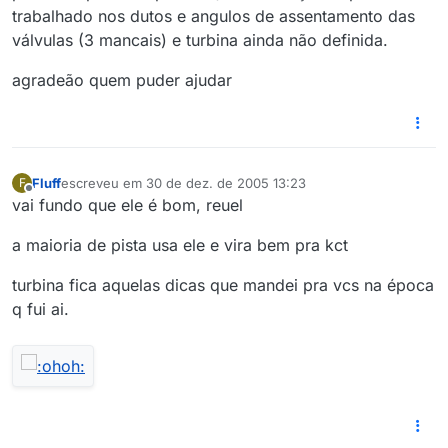
trabalhado nos dutos e angulos de assentamento das
válvulas (3 mancais) e turbina ainda não definida.
agradeão quem puder ajudar
Fluff
escreveu em
30 de dez. de 2005 13:23
F
última edição por
Offline
vai fundo que ele é bom, reuel
a maioria de pista usa ele e vira bem pra kct
turbina fica aquelas dicas que mandei pra vcs na época
q fui ai.