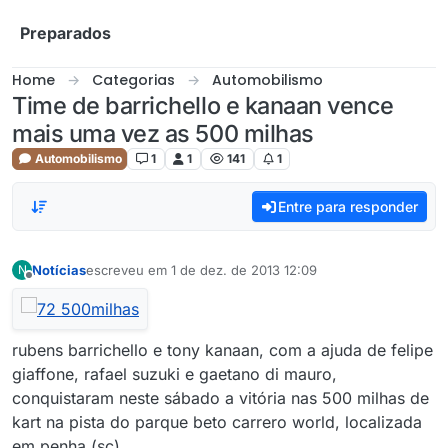
Skip to content
Preparados
Home
Categorias
Automobilismo
Time de barrichello e kanaan vence
mais uma vez as 500 milhas
Automobilismo
1
1
141
1
Entre para responder
Notícias
escreveu em
1 de dez. de 2013 12:09
N
última edição por
Offline
rubens barrichello e tony kanaan, com a ajuda de felipe
giaffone, rafael suzuki e gaetano di mauro,
conquistaram neste sábado a vitória nas 500 milhas de
kart na pista do parque beto carrero world, localizada
em penha (sc).