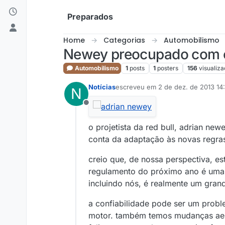
Skip to content
Preparados
Home
Categorias
Automobilismo
Newey preocupado com o
Automobilismo
1
posts
1
posters
156
visualiz
Notícias
escreveu em
2 de dez. de 2013 14
N
última edição por
Offline
o projetista da red bull, adrian n
conta da adaptação às novas regras
creio que, de nossa perspectiva, e
regulamento do próximo ano é uma 
incluindo nós, é realmente um grande
a confiabilidade pode ser um proble
motor. também temos mudanças aero