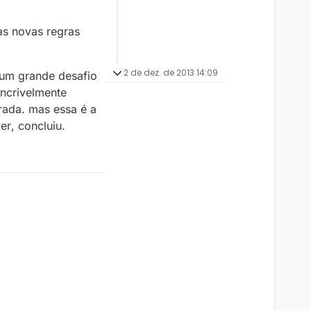
as novas regras
2 de dez. de 2013 14:09
um grande desafio
incrivelmente
rada. mas essa é a
r, concluiu.