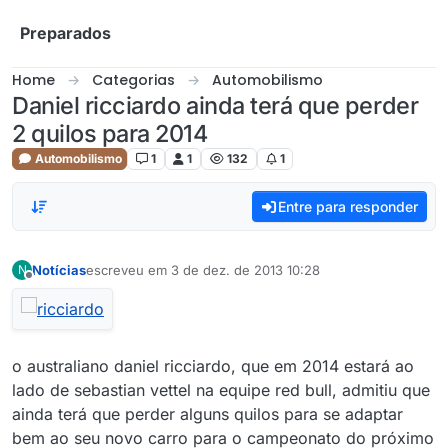
Skip to content
Preparados
Home
Categorias
Automobilismo
Daniel ricciardo ainda terá que perder
2 quilos para 2014
Automobilismo
1
1
132
1
Entre para responder
Notícias
escreveu em
3 de dez. de 2013 10:28
N
última edição por
Offline
o australiano daniel ricciardo, que em 2014 estará ao
lado de sebastian vettel na equipe red bull, admitiu que
ainda terá que perder alguns quilos para se adaptar
bem ao seu novo carro para o campeonato do próximo