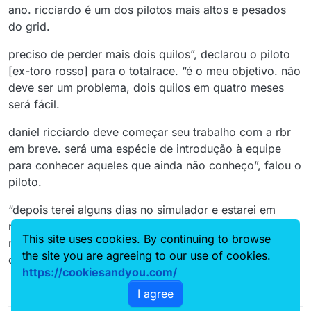
ano. ricciardo é um dos pilotos mais altos e pesados
do grid.
preciso de perder mais dois quilos”, declarou o piloto
[ex-toro rosso] para o totalrace. “é o meu objetivo. não
deve ser um problema, dois quilos em quatro meses
será fácil.
daniel ricciardo deve começar seu trabalho com a rbr
em breve. será uma espécie de introdução à equipe
para conhecer aqueles que ainda não conheço”, falou o
piloto.
“depois terei alguns dias no simulador e estarei em
milton keynes [sede] para conhecer bem o simon
This site uses cookies. By continuing to browse
rennie, que será o meu engenheiro, para ele
the site you are agreeing to our use of cookies.
compreender o tipo de acerto que gosto no carro.
https://cookiesandyou.com/
I agree