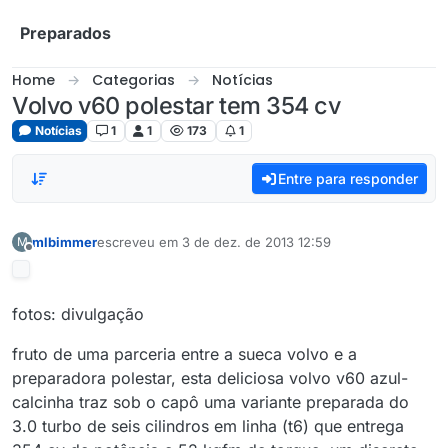
Skip to content
Preparados
Home
Categorias
Notícias
Volvo v60 polestar tem 354 cv
Notícias
1
1
173
1
Entre para responder
mlbimmer
escreveu em
3 de dez. de 2013 12:59
M
última edição por
Offline
fotos: divulgação
fruto de uma parceria entre a sueca volvo e a
preparadora polestar, esta deliciosa volvo v60 azul-
calcinha traz sob o capô uma variante preparada do
3.0 turbo de seis cilindros em linha (t6) que entrega