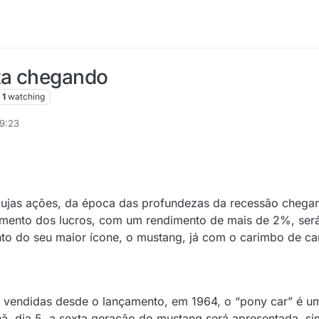
ta chegando
1
watching
19:23
 cujas ações, da época das profundezas da recessão chega
cimento dos lucros, com um rendimento de mais de 2%, se
o do seu maior ícone, o mustang, já com o carimbo de ca
 vendidas desde o lançamento, em 1964, o “pony car” é u
hã, dia 5, a sexta geração do mustang será apresentada, s