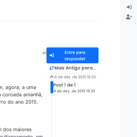
Entre para
#1
responder
Mais Antigo para Mais Recente
4 de dez. de 2013 19:23
Post 1 de 1
m, agora, a uma
4 de dez. de 2013 19:23
rá coroada amanhã,
rro do ano 2015.
m dos maiores
imultaneamente, em