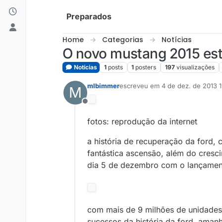
Skip to content
Preparados
Home
Categorias
Notícias
O novo mustang 2015 es
Notícias
1
posts
1
posters
197
visualizações
mlbimmer
escreveu em
4 de dez. de 2013 
M
última edição por
Offline
fotos: reprodução da internet
a história de recuperação da ford,
fantástica ascensão, além do cres
dia 5 de dezembro com o lançament
com mais de 9 milhões de unidades
sucessos da história da ford. aman