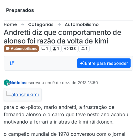
Skip to content
Preparados
Home
Categorias
Automobilismo
Andretti diz que comportamento de
alonso foi razão da volta de kimi
Automobilismo
1
1
138
1
Entre para responder
Notícias
escreveu em
9 de dez. de 2013 13:50
N
última edição por
Offline
para o ex-piloto, mario andretti, a frustração de
fernando alonso o o carro que teve neste ano acabou
motivando a ferrari a ir atrás de kimi räikkönen.
o campeão mundial de 1978 conversou com o jornal