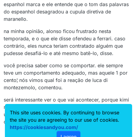
espanhol marca e ele entende que o tom das palavras
do espeanhol desagradou a cupula diretiva de
maranello.
na minha opinião, alonso ficou frustrado nesta
temporada, e o que ele disse ofendeu a ferrari. caso
contrário, eles nunca teriam contratado alguém que
pudesse desafiá-lo e até mesmo batê-lo, disse.
você precisa saber como se comportar. ele sempre
teve um comportamento adequado, mas aquele 1 por
cento¦ nós vimos qual foi a reação de luca di
montezemolo, comentou.
será interessante ver o que vai acontecer, porque kimi
não está chegando para ajudar; ele tentará vencer. será
This site uses cookies. By continuing to browse
uma grande batalha, muito divertida de assistir,
the site you are agreeing to our use of cookies.
concluiu.
https://cookiesandyou.com/
I agree