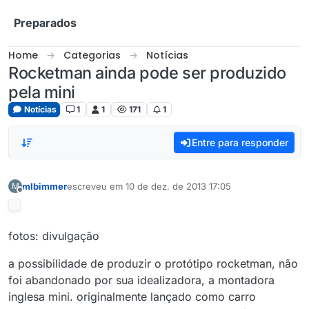
Skip to content
Preparados
Home
Categorias
Notícias
Rocketman ainda pode ser produzido
pela mini
Notícias
1
1
171
1
Entre para responder
mlbimmer
escreveu em
10 de dez. de 2013 17:05
M
última edição por
Offline
fotos: divulgação
a possibilidade de produzir o protótipo rocketman, não
foi abandonado por sua idealizadora, a montadora
inglesa mini. originalmente lançado como carro