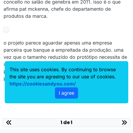
conceito no salão de genebra em 2011. isso é o que
afirma pat mckenna, chefe do departamento de
produtos da marca.
o projeto parece aguardar apenas uma empresa
parceira que banque a empreitada da produção. uma
vez que o tamanho reduzido do protótipo necessita de
uma plataforma diferente da que está sendo utilizada
This site uses cookies. By continuing to browse
para produzir o mini cooper 2015. a mini já realizou
the site you are agreeing to our use of cookies.
parcerias com chrysler e psa antes.
https://cookiesandyou.com/
I agree
1 de 1