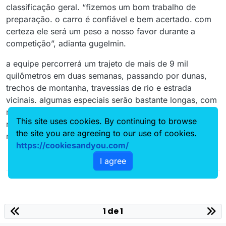
classificação geral. “fizemos um bom trabalho de
preparação. o carro é confiável e bem acertado. com
certeza ele será um peso a nosso favor durante a
competição”, adianta gugelmin.
a equipe percorrerá um trajeto de mais de 9 mil
quilômetros em duas semanas, passando por dunas,
trechos de montanha, travessias de rio e estrada
vicinais. algumas especiais serão bastante longas, com
mais de 600 quilômetros. “esse será um desafio de
This site uses cookies. By continuing to browse
resistência. mas, muitas vezes, as etapas curtas são as
the site you are agreeing to our use of cookies.
mais traiçoeiras e mais técnicas”, alerta guiga.
https://cookiesandyou.com/
I agree
1 de 1