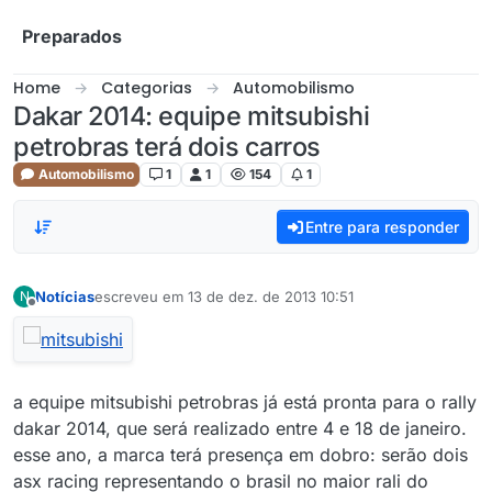
Skip to content
Preparados
Home
Categorias
Automobilismo
Dakar 2014: equipe mitsubishi
petrobras terá dois carros
Automobilismo
1
1
154
1
Entre para responder
Notícias
escreveu em
13 de dez. de 2013 10:51
N
última edição por
Offline
a equipe mitsubishi petrobras já está pronta para o rally
dakar 2014, que será realizado entre 4 e 18 de janeiro.
esse ano, a marca terá presença em dobro: serão dois
asx racing representando o brasil no maior rali do