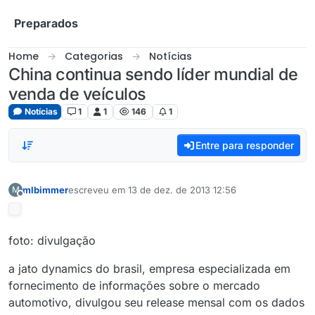
Skip to content
Preparados
Home
Categorias
Notícias
China continua sendo líder mundial de
venda de veículos
Notícias
1
1
146
1
Entre para responder
mlbimmer
escreveu em
13 de dez. de 2013 12:56
M
última edição por
Offline
foto: divulgação
a jato dynamics do brasil, empresa especializada em
fornecimento de informações sobre o mercado
automotivo, divulgou seu release mensal com os dados