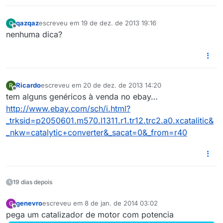
qazqaz
escreveu em
19 de dez. de 2013 19:16
Q
última edição por
Offline
nenhuma dica?
Ricardo
escreveu em
20 de dez. de 2013 14:20
R
última edição por
Offline
tem alguns genéricos à venda no ebay…
http://www.ebay.com/sch/i.html?
_trksid=p2050601.m570.l1311.r1.tr12.trc2.a0.xcatalitic&
_nkw=catalytic+converter&_sacat=0&_from=r40
19 dias depois
genevro
escreveu em
8 de jan. de 2014 03:02
G
última edição por
Offline
pega um catalizador de motor com potencia