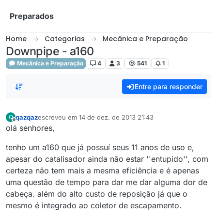
Skip to content
Preparados
Home
Categorias
Mecânica e Preparação
Downpipe - a160
Mecânica e Preparação
4
3
541
1
Entre para responder
qazqaz
escreveu em
14 de dez. de 2013 21:43
Q
última edição por
Offline
olá senhores,
tenho um a160 que já possuí seus 11 anos de uso e,
apesar do catalisador ainda não estar ''entupido'', com
certeza não tem mais a mesma eficiência e é apenas
uma questão de tempo para dar me dar alguma dor de
cabeça. além do alto custo de reposição já que o
mesmo é integrado ao coletor de escapamento.