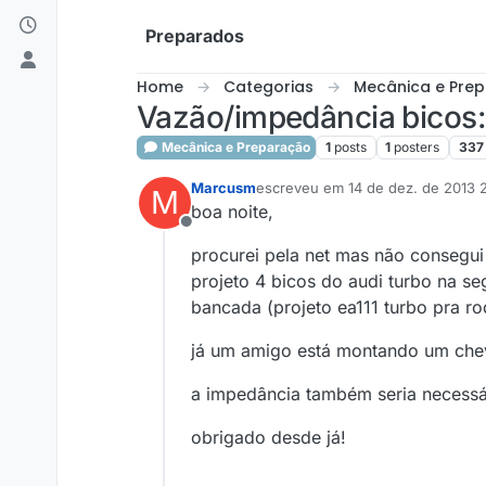
Skip to content
Preparados
Home
Categorias
Mecânica e Pre
Vazão/impedância bicos: p
Mecânica e Preparação
1
posts
1
posters
337
Marcusm
escreveu em
14 de dez. de 2013 
M
última edição por
boa noite,
Offline
procurei pela net mas não consegui
projeto 4 bicos do audi turbo na se
bancada (projeto ea111 turbo pra r
já um amigo está montando um cheve
a impedância também seria necessár
obrigado desde já!