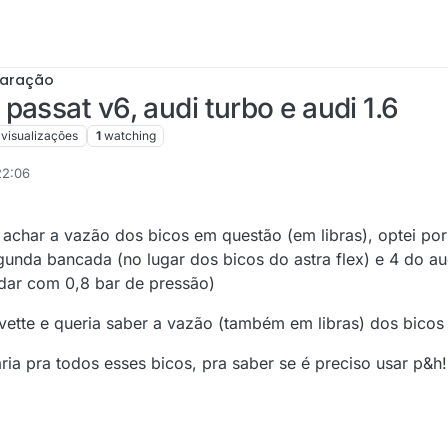
paração
assat v6, audi turbo e audi 1.6
visualizações
1
watching
22:06
 achar a vazão dos bicos em questão (em libras), optei po
gunda bancada (no lugar dos bicos do astra flex) e 4 do aud
odar com 0,8 bar de pressão)
tte e queria saber a vazão (também em libras) dos bicos 
ia pra todos esses bicos, pra saber se é preciso usar p&h!