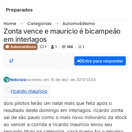
Skip to content
Preparados
Home
Categorias
Automobilismo
Zonta vence e maurício é bicampeão
em interlagos
Automobilismo
1
1
168
1
Entre para responder
Notícias
escreveu em
15 de dez. de 2013 13:54
N
última edição por
Offline
dois pilotos terão um natal mais que feliz após o
resultado deste domingo em interlagos. ricardo zonta
sai de são paulo como o mais novo milionário da stock
ao vencer a corrida e ricardo maurício levou seu
segundo título na categoria. cacá bueno foi o terceiro