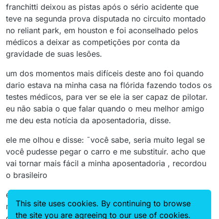
franchitti deixou as pistas após o sério acidente que
teve na segunda prova disputada no circuito montado
no reliant park, em houston e foi aconselhado pelos
médicos a deixar as competições por conta da
gravidade de suas lesões.
um dos momentos mais difíceis deste ano foi quando
dario estava na minha casa na flórida fazendo todos os
testes médicos, para ver se ele ia ser capaz de pilotar.
eu não sabia o que falar quando o meu melhor amigo
me deu esta notícia da aposentadoria, disse.
ele me olhou e disse: ˜você sabe, seria muito legal se
você pudesse pegar o carro e me substituir. acho que
vai tornar mais fácil a minha aposentadoria , recordou
o brasileiro
é um sapato difícil de ser calçado. há muita história
This site uses cookies. By continuing to browse
naquele carro. esperemos que nós possamos ser
the site you are agreeing to our use of cookies.
capazes de aumentá-la, concluiu.