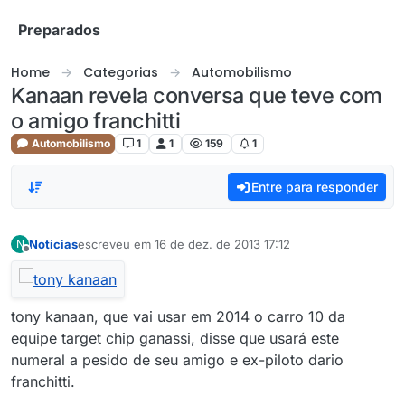
Skip to content
Preparados
Home
Categorias
Automobilismo
Kanaan revela conversa que teve com
o amigo franchitti
Automobilismo
1
1
159
1
Entre para responder
Notícias
escreveu em
16 de dez. de 2013 17:12
N
última edição por
Offline
tony kanaan, que vai usar em 2014 o carro 10 da
equipe target chip ganassi, disse que usará este
numeral a pesido de seu amigo e ex-piloto dario
franchitti.