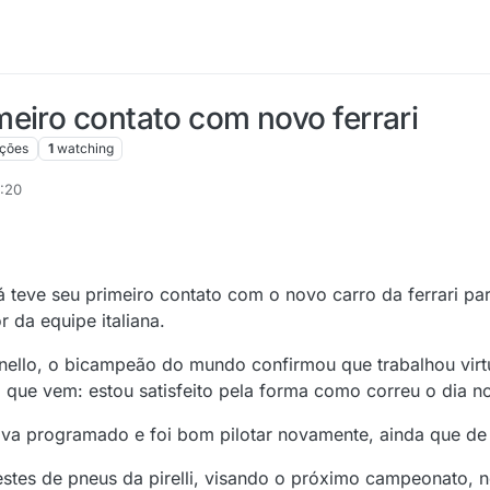
eiro contato com novo ferrari
ações
1
watching
0:20
á teve seu primeiro contato com o novo carro da ferrari p
 da equipe italiana.
ranello, o bicampeão do mundo confirmou que trabalhou vir
ue vem: estou satisfeito pela forma como correu o dia no
va programado e foi bom pilotar novamente, ainda que de f
testes de pneus da pirelli, visando o próximo campeonato, 