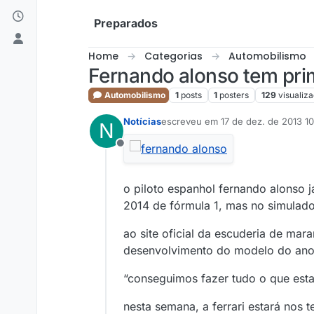
Skip to content
Preparados
Home
Categorias
Automobilismo
Fernando alonso tem prim
Automobilismo
1
posts
1
posters
129
visualiz
Notícias
escreveu em
17 de dez. de 2013 1
N
última edição por
Offline
o piloto espanhol fernando alonso j
2014 de fórmula 1, mas no simulador
ao site oficial da escuderia de ma
desenvolvimento do modelo do ano q
“conseguimos fazer tudo o que esta
nesta semana, a ferrari estará nos 