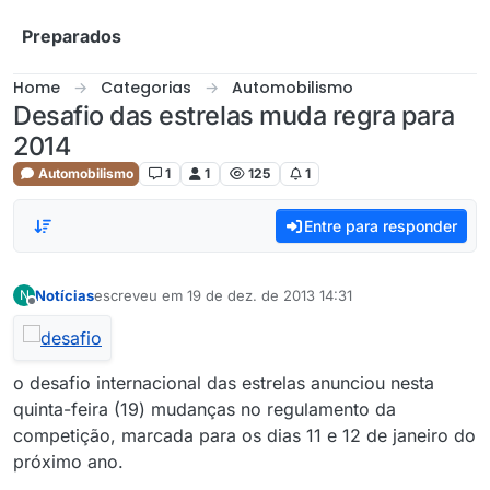
Skip to content
Preparados
Home
Categorias
Automobilismo
Desafio das estrelas muda regra para
2014
Automobilismo
1
1
125
1
Entre para responder
Notícias
escreveu em
19 de dez. de 2013 14:31
N
última edição por
Offline
o desafio internacional das estrelas anunciou nesta
quinta-feira (19) mudanças no regulamento da
competição, marcada para os dias 11 e 12 de janeiro do
próximo ano.