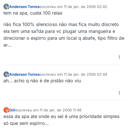
Anderson Torres
escreveu em
11 de jan. de 2006 02:42
A
última edição por
Offline
tem na spa, custa 100 reias
não fica 100% silencioso não mas fica muito discreto
ela tem uma sa?da para vc plugar uma mangueira e
direcionar o espirro para um local q abafe, tipo filtro de
ar…
Anderson Torres
escreveu em
11 de jan. de 2006 02:44
A
última edição por
Offline
ah… acho q não é de pistão não viu
Gili
escreveu em
11 de jan. de 2006 11:48
G
última edição por
Offline
essa da spa ate onde eu sei é uma prioridade simples
só que sem espirro…