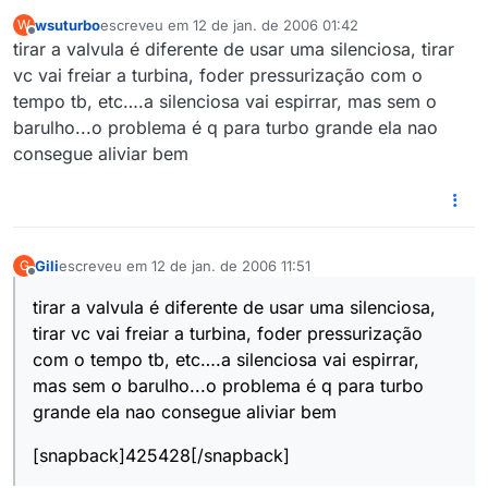
wsuturbo
escreveu em
12 de jan. de 2006 01:42
W
última edição por
Offline
tirar a valvula é diferente de usar uma silenciosa, tirar
vc vai freiar a turbina, foder pressurização com o
tempo tb, etc….a silenciosa vai espirrar, mas sem o
barulho...o problema é q para turbo grande ela nao
consegue aliviar bem
Gili
escreveu em
12 de jan. de 2006 11:51
G
última edição por
Offline
tirar a valvula é diferente de usar uma silenciosa,
tirar vc vai freiar a turbina, foder pressurização
com o tempo tb, etc….a silenciosa vai espirrar,
mas sem o barulho...o problema é q para turbo
grande ela nao consegue aliviar bem
[snapback]425428[/snapback]