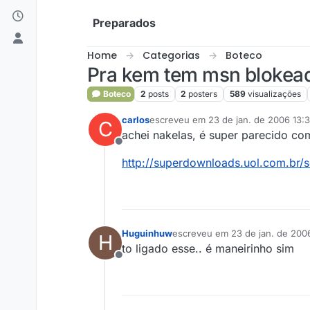
Skip to content
Preparados
Home
Categorias
Boteco
Pra kem tem msn blokea
Boteco
2
posts
2
posters
589
visualizações
carlos
escreveu em
23 de jan. de 2006 13:
C
última edição por
achei nakelas, é super parecido c
Offline
http://superdownloads.uol.com.br
Huguinhuw
escreveu em
23 de jan. de 200
H
última edição por
to ligado esse.. é maneirinho sim
Offline