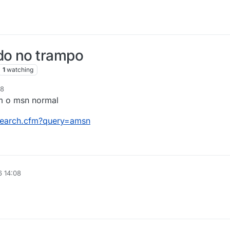
do no trampo
1
watching
38
om o msn normal
/search.cfm?query=amsn
6 14:08