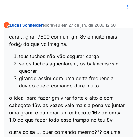
Lucas Schneider
escreveu em
27 de jan. de 2006 12:50
L
última edição por
Offline
cara .. girar 7500 com um gm 8v é muito mais
fod@ do que vc imagina.
teus tuchos não vão segurar carga
se os tuchos aguentarem, os balancins vão
quebrar
girando assim com uma certa frequencia …
duvido que o comando dure muito
o ideal para fazer gm virar forte e alto é com
cabeçote 16v. as vezes vale mais a pena vc juntar
uma grana e comprar um cabeçote 16v de corsa
1.0 do que fazer todo esse trampo no teu 8v.
outra coisa ... quer comando mesmo??? da uma