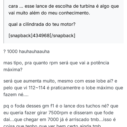
cara … esse lance de escolha de turbina é algo que
vai muito além do meu conhecimento.
qual a cilindrada do teu motor?
[snapback]434968[/snapback]
? 1000 hauhauhaauha
mas tipo, pra quanto rpm será que vai a potência
máxima?
será que aumenta muito, mesmo com esse lobe ai? e
pelo que vi 112~114 é praticamentre o lobe máximo que
fazem né….
pq o foda desses gm f1 é o lance dos tuchos né? que
eu queria fazer girar 7500rpm e disseram que fode
dai...que chegar em 7000 já é arriscado tmb...isso é
coisa que tenho que ver bem certo ainda tmb.....