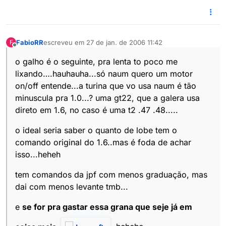
FabioRR
escreveu em
27 de jan. de 2006 11:42
F
última edição por
Offline
o galho é o seguinte, pra lenta to poco me
lixando….hauhauha...só naum quero um motor
on/off entende...a turina que vo usa naum é tão
minuscula pra 1.0...? uma gt22, que a galera usa
direto em 1.6, no caso é uma t2 .47 .48.....
o ideal seria saber o quanto de lobe tem o
comando original do 1.6..mas é foda de achar
isso...heheh
tem comandos da jpf com menos graduação, mas
dai com menos levante tmb...
e
se for pra gastar essa grana que seje já em