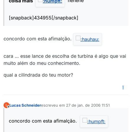
coisa mais
hehehe
[snapback]434955[/snapback]
concordo com esta afimalção.
cara … esse lance de escolha de turbina é algo que vai
muito além do meu conhecimento.
qual a cilindrada do teu motor?
Lucas Schneider
escreveu em
27 de jan. de 2006 11:51
L
última edição por
Offline
concordo com esta afimalção.