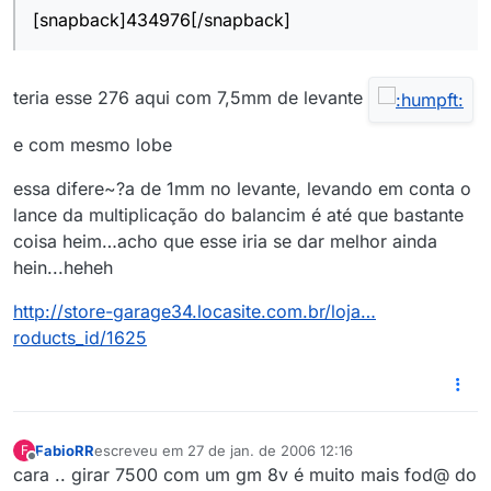
[snapback]434976[/snapback]
teria esse 276 aqui com 7,5mm de levante
e com mesmo lobe
essa difere~?a de 1mm no levante, levando em conta o
lance da multiplicação do balancim é até que bastante
coisa heim…acho que esse iria se dar melhor ainda
hein...heheh
http://store-garage34.locasite.com.br/loja…
roducts_id/1625
FabioRR
escreveu em
27 de jan. de 2006 12:16
F
última edição por
Offline
cara .. girar 7500 com um gm 8v é muito mais fod@ do