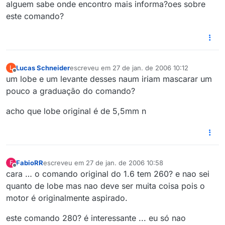
alguem sabe onde encontro mais informa?oes sobre
este comando?
Lucas Schneider
escreveu em
27 de jan. de 2006 10:12
L
última edição por
Offline
um lobe e um levante desses naum iriam mascarar um
pouco a graduação do comando?
acho que lobe original é de 5,5mm n
FabioRR
escreveu em
27 de jan. de 2006 10:58
F
última edição por
Offline
cara … o comando original do 1.6 tem 260? e nao sei
quanto de lobe mas nao deve ser muita coisa pois o
motor é originalmente aspirado.
este comando 280? é interessante ... eu só nao