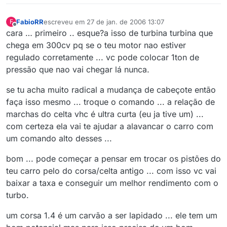
FabioRR
escreveu em
27 de jan. de 2006 13:07
F
última edição por
Offline
cara … primeiro .. esque?a isso de turbina turbina que
chega em 300cv pq se o teu motor nao estiver
regulado corretamente ... vc pode colocar 1ton de
pressão que nao vai chegar lá nunca.
se tu acha muito radical a mudança de cabeçote então
faça isso mesmo ... troque o comando ... a relação de
marchas do celta vhc é ultra curta (eu ja tive um) ...
com certeza ela vai te ajudar a alavancar o carro com
um comando alto desses ...
bom ... pode começar a pensar em trocar os pistões do
teu carro pelo do corsa/celta antigo ... com isso vc vai
baixar a taxa e conseguir um melhor rendimento com o
turbo.
um corsa 1.4 é um carvão a ser lapidado ... ele tem um