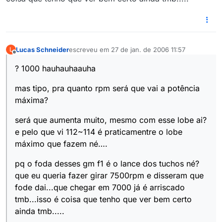
Lucas Schneider
escreveu em
27 de jan. de 2006 11:57
L
última edição por
Offline
? 1000 hauhauhaauha
mas tipo, pra quanto rpm será que vai a potência
máxima?
será que aumenta muito, mesmo com esse lobe ai?
e pelo que vi 112~114 é praticamentre o lobe
máximo que fazem né….
pq o foda desses gm f1 é o lance dos tuchos né?
que eu queria fazer girar 7500rpm e disseram que
fode dai...que chegar em 7000 já é arriscado
tmb...isso é coisa que tenho que ver bem certo
ainda tmb.....