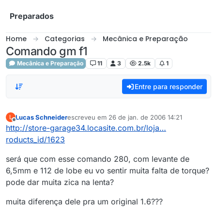
Skip to content
Preparados
Home
Categorias
Mecânica e Preparação
Comando gm f1
Mecânica e Preparação
11
3
2.5k
1
Entre para responder
Lucas Schneider
escreveu em
26 de jan. de 2006 14:21
L
última edição por
Offline
http://store-garage34.locasite.com.br/loja…
roducts_id/1623
será que com esse comando 280, com levante de
6,5mm e 112 de lobe eu vo sentir muita falta de torque?
pode dar muita zica na lenta?
muita diferença dele pra um original 1.6???