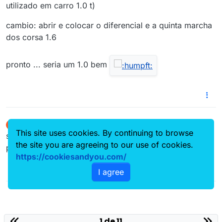
utilizado em carro 1.0 t)
cambio: abrir e colocar o diferencial e a quinta marcha
dos corsa 1.6
pronto ... seria um 1.0 bem
SemControle
escreveu em
27 de jan. de 2006 13:20
S
última edição por
This site uses cookies. By continuing to browse
Offline
so uma coisa na cv, nao recomendo de forma alguma
the site you are agreeing to our use of cookies.
passar dos 130cv no miolo original do 1.0
https://cookiesandyou.com/
I agree
1 de 11