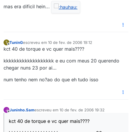
mas era dificil hein...
TuninG
escreveu em
10 de fev. de 2006 19:12
T
última edição por
Offline
kct 40 de torque e vc quer mais????
kkkkkkkkkkkkkkkkkkk e eu com meus 20 querendo
chegar nuns 23 por ai…
num tenho nem no?ao do que eh tudo isso
Juninho.Sam
escreveu em
10 de fev. de 2006 19:32
J
última edição por
Offline
kct 40 de torque e vc quer mais????