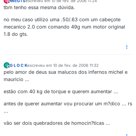
MicGTS
escreveu em
10 de fev. de 2006 11:24
M
última edição por
Offline
tbm tenho essa mesma dúvida.
no meu caso utilizo uma .50/.63 com um cabeçote
mecanico 2.0 com comando 49g num motor original
1.8 do gts.
G L O C K
escreveu em
10 de fev. de 2006 11:32
G
última edição por
Offline
pelo amor de deus sua malucos dos infernos michel e
mauricio …
estão com 40 kg de torque e querem aumentar ...
antes de querer aumentar vou procurar um m?dico ... rs
...
vão ser dois quebradores de homocin?ticas ...