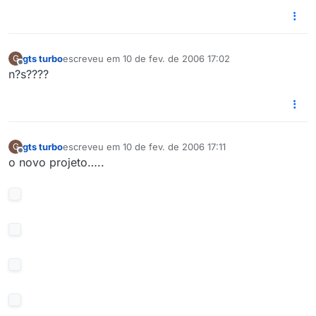
gts turbo
escreveu em
10 de fev. de 2006 17:02
G
última edição por
Offline
n?s????
gts turbo
escreveu em
10 de fev. de 2006 17:11
G
última edição por
Offline
o novo projeto…..