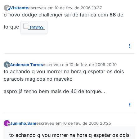
Visitante
escreveu em
10 de fev. de 2006 19:37
?
This user is from outside of this forum
última edição por
o novo dodge challenger sai de fabrica com
58
de
torque
Anderson Torres
escreveu em
10 de fev. de 2006 20:10
A
última edição por
Offline
to achando q vou morrer na hora q espetar os dois
caracois magicos no maveko
aspro já tenho bem mais de 40 de torque…
Juninho.Sam
escreveu em
10 de fev. de 2006 20:25
J
última edição por
2 de out. de 2006 15:25
Offline
to achando q vou morrer na hora q espetar os dois