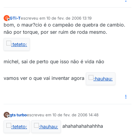
GTi-T
escreveu em
10 de fev. de 2006 13:19
G
última edição por
Offline
bom, o maur?cio é o campeão de quebra de cambio.
não por torque, por ser ruim de roda mesmo.
michel, sai de perto que isso não é vida não
vamos ver o que vai inventar agora
gts turbo
escreveu em
10 de fev. de 2006 14:48
G
última edição por
Offline
ahahahahahahhha