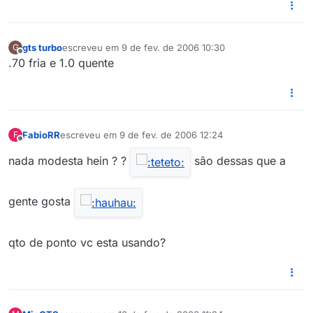
gts turbo
escreveu em
9 de fev. de 2006 10:30
G
última edição por
Offline
.70 fria e 1.0 quente
FabioRR
escreveu em
9 de fev. de 2006 12:24
F
última edição por
Offline
nada modesta hein ? ?
são dessas que a
gente gosta
qto de ponto vc esta usando?