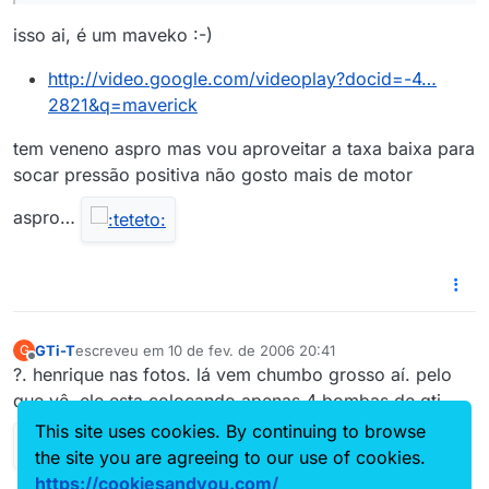
isso ai, é um maveko :-)
http://video.google.com/videoplay?docid=-4…
2821&q=maverick
tem veneno aspro mas vou aproveitar a taxa baixa para
socar pressão positiva não gosto mais de motor
aspro…
GTi-T
escreveu em
10 de fev. de 2006 20:41
G
última edição por
Offline
?. henrique nas fotos. lá vem chumbo grosso aí. pelo
que vê, ele esta colocando apenas 4 bombas de gti.
This site uses cookies. By continuing to browse
the site you are agreeing to our use of cookies.
https://cookiesandyou.com/