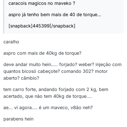
caracois magicos no maveko ?
aspro já tenho bem mais de 40 de torque…
[snapback]445399[/snapback]
caralho
aspro com mais de 40kg de torque?
deve andar muito hein….. forjado? weber? injeção com
quantos bicosó cabeçote? comando 302? motor
aberto? câmbio?
tem carro forte, andando forjado com 2 kg, bem
acertado, que não tem 40kg de torque....
ae... vi agora.... é um maveco, v8ão neh?
parabens hein