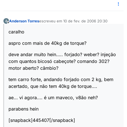
Anderson Torres
escreveu em
10 de fev. de 2006 20:30
A
última edição por
Offline
caralho
aspro com mais de 40kg de torque?
deve andar muito hein….. forjado? weber? injeção
com quantos bicosó cabeçote? comando 302?
motor aberto? câmbio?
tem carro forte, andando forjado com 2 kg, bem
acertado, que não tem 40kg de torque....
ae... vi agora.... é um maveco, v8ão neh?
parabens hein
[snapback]445407[/snapback]