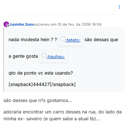
Juninho.Sam
escreveu em
10 de fev. de 2006 19:04
J
última edição por
Offline
nada modesta hein ? ?
são dessas que
a gente gosta
qto de ponto vc esta usando?
[snapback]444427[/snapback]
são desses que n?s gostamos…
adoraria encontrar um carro desses na rua, do lado da
minha ex- saveiro (e quem sabe a atual tb)...