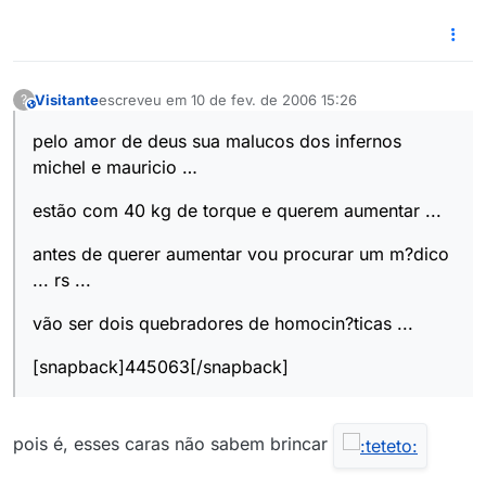
Visitante
escreveu em
10 de fev. de 2006 15:26
?
This user is from outside of this forum
última edição por
pelo amor de deus sua malucos dos infernos
michel e mauricio …
estão com 40 kg de torque e querem aumentar ...
antes de querer aumentar vou procurar um m?dico
... rs ...
vão ser dois quebradores de homocin?ticas ...
[snapback]445063[/snapback]
pois é, esses caras não sabem brincar