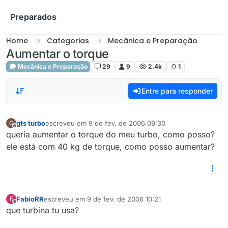
Skip to content
Preparados
Home
Categorias
Mecânica e Preparação
Aumentar o torque
Mecânica e Preparação
29
9
2.4k
1
Entre para responder
gts turbo
escreveu em
9 de fev. de 2006 09:30
G
última edição por
Offline
queria aumentar o torque do meu turbo, como posso?
ele está com 40 kg de torque, como posso aumentar?
FabioRR
escreveu em
9 de fev. de 2006 10:21
F
última edição por
Offline
que turbina tu usa?