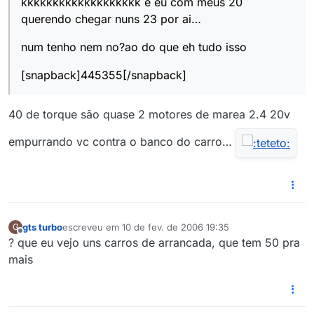
kkkkkkkkkkkkkkkkkkk e eu com meus 20
querendo chegar nuns 23 por ai…
num tenho nem no?ao do que eh tudo isso
[snapback]445355[/snapback]
40 de torque são quase 2 motores de marea 2.4 20v
empurrando vc contra o banco do carro…
gts turbo
escreveu em
10 de fev. de 2006 19:35
G
última edição por
Offline
? que eu vejo uns carros de arrancada, que tem 50 pra
mais