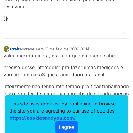
resolvam
[]s
streit
escreveu em
18 de fev. de 2006 01:14
S
última edição por
Offline
valeu mesmo galera, era tudo que eu queria saber.
preciso desse intercooler pra fazer umas medições e
vou tirar de um a3 que a audi doou pra facul.
infelizmente não tenho mto tempo pra ficar trabalhando
nisso, vou ter de marcar uma manhã de sóbado apenas
para realizar o serviço. vamos ver no que vai dar.
This site uses cookies. By continuing to browse
the site you are agreeing to our use of cookies.
obrigado. abraços.
https://cookiesandyou.com/
I agree