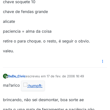
chave soquete 10
chave de fendas grande
alicate
paciencia = alma da coisa
retire o para choque. o resto, é seguir o obvio.
valeu.
DuDu_Civic
escreveu em
17 de fev. de 2006 16:49
D
última edição por
Offline
ma?arico
brincando, não sei desmontar, boa sorte ae
nada q uma mala de ferramentas e paciência não