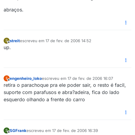
abraços.
streit
escreveu em
17 de fev. de 2006 14:52
S
última edição por
Offline
up.
engenheiro_loko
escreveu em
17 de fev. de 2006 16:07
E
última edição por
Offline
retira o parachoque pra ele poder sair, o resto é facil,
suporte com parafusos e abra?adeira, fica do lado
esquerdo olhando a frente do carro
SGFrank
escreveu em
17 de fev. de 2006 16:39
S
última edição por
Offline