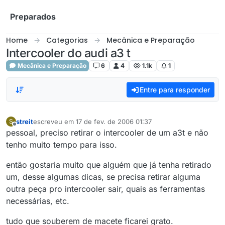
Skip to content
Preparados
Home
Categorias
Mecânica e Preparação
Intercooler do audi a3 t
Mecânica e Preparação
6
4
1.1k
1
Entre para responder
streit
escreveu em
17 de fev. de 2006 01:37
S
última edição por
Offline
pessoal, preciso retirar o intercooler de um a3t e não
tenho muito tempo para isso.
então gostaria muito que alguém que já tenha retirado
um, desse algumas dicas, se precisa retirar alguma
outra peça pro intercooler sair, quais as ferramentas
necessárias, etc.
tudo que souberem de macete ficarei grato.