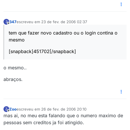
347
escreveu em
23 de fev. de 2006 02:37
3
última edição por
Offline
tem que fazer novo cadastro ou o login contina o
mesmo
[snapback]451702[/snapback]
o mesmo..
abraços.
Zoo
escreveu em
26 de fev. de 2006 20:10
Z
última edição por
Offline
mas ai, no meu esta falando que o numero maximo de
pessoas sem creditos ja foi atingido.