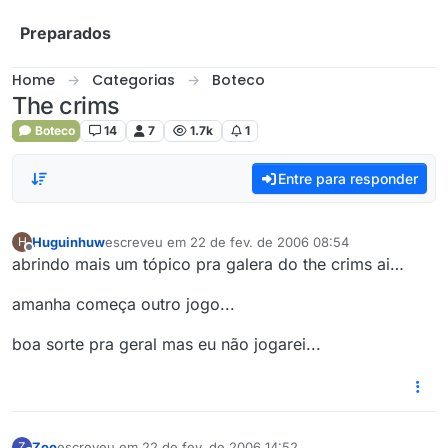
Skip to content
Preparados
Home
Categorias
Boteco
The crims
Boteco
14
7
1.7k
1
Entre para responder
Huguinhuw
escreveu em
22 de fev. de 2006 08:54
H
última edição por
Offline
abrindo mais um tópico pra galera do the crims ai…
amanha começa outro jogo...
boa sorte pra geral mas eu não jogarei...
Zoo
escreveu em
22 de fev. de 2006 14:52
Z