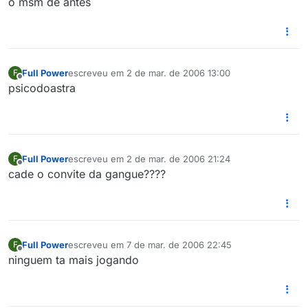
o msm de antes
Full Power
escreveu em
2 de mar. de 2006 13:00
F
última edição por
Offline
psicodoastra
Full Power
escreveu em
2 de mar. de 2006 21:24
F
última edição por
Offline
cade o convite da gangue????
Full Power
escreveu em
7 de mar. de 2006 22:45
F
última edição por
Offline
ninguem ta mais jogando