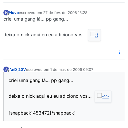
Nuvo
escreveu em
27 de fev. de 2006 13:28
N
última edição por
Offline
criei uma gang lá… pp gang...
deixa o nick aqui eu eu adiciono vcs...
AnD_20V
escreveu em
1 de mar. de 2006 09:07
A
última edição por
Offline
criei uma gang lá… pp gang...
deixa o nick aqui eu eu adiciono vcs...
[snapback]453472[/snapback]