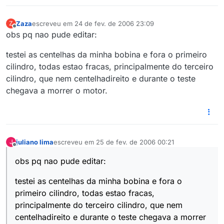
Zaza
escreveu em
24 de fev. de 2006 23:09
Z
última edição por
Offline
obs pq nao pude editar:
testei as centelhas da minha bobina e fora o primeiro
cilindro, todas estao fracas, principalmente do terceiro
cilindro, que nem centelhadireito e durante o teste
chegava a morrer o motor.
juliano lima
escreveu em
25 de fev. de 2006 00:21
J
última edição por
Offline
obs pq nao pude editar:
testei as centelhas da minha bobina e fora o
primeiro cilindro, todas estao fracas,
principalmente do terceiro cilindro, que nem
centelhadireito e durante o teste chegava a morrer