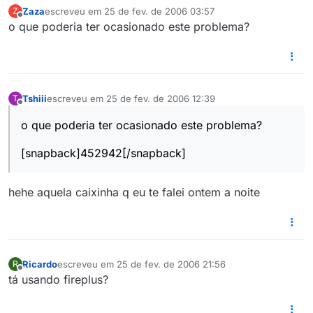
Zaza
escreveu em
25 de fev. de 2006 03:57
Z
última edição por
Offline
o que poderia ter ocasionado este problema?
Tshiii
escreveu em
25 de fev. de 2006 12:39
T
última edição por
Offline
o que poderia ter ocasionado este problema?
[snapback]452942[/snapback]
hehe aquela caixinha q eu te falei ontem a noite
Ricardo
escreveu em
25 de fev. de 2006 21:56
R
última edição por
Offline
tá usando fireplus?