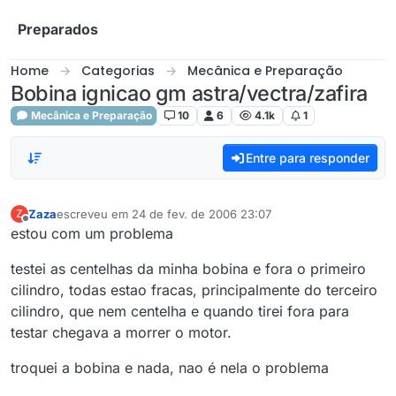
Skip to content
Preparados
Home
Categorias
Mecânica e Preparação
Bobina ignicao gm astra/vectra/zafira
Mecânica e Preparação
10
6
4.1k
1
Entre para responder
Zaza
escreveu em
24 de fev. de 2006 23:07
Z
última edição por
Offline
estou com um problema
testei as centelhas da minha bobina e fora o primeiro
cilindro, todas estao fracas, principalmente do terceiro
cilindro, que nem centelha e quando tirei fora para
testar chegava a morrer o motor.
troquei a bobina e nada, nao é nela o problema