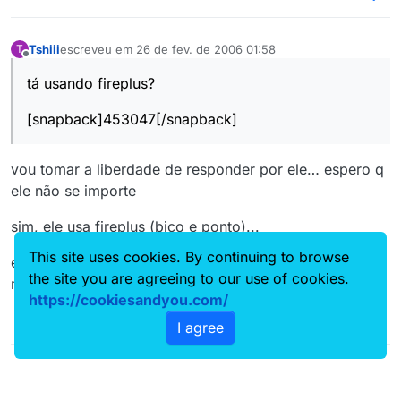
Tshiii
escreveu em
26 de fev. de 2006 01:58
T
última edição por
Offline
tá usando fireplus?
[snapback]453047[/snapback]
vou tomar a liberdade de responder por ele… espero q
ele não se importe
sim, ele usa fireplus (bico e ponto)...
This site uses cookies. By continuing to browse
e já usou tbm a caixinha magica de ignição do cm...
the site you are agreeing to our use of cookies.
mas agora ta sem ela...
https://cookiesandyou.com/
I agree