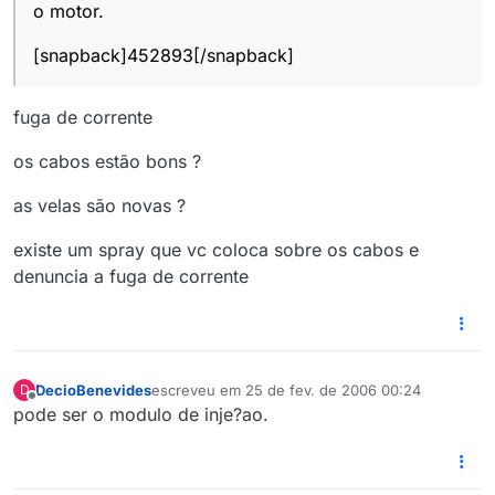
o motor.
[snapback]452893[/snapback]
fuga de corrente
os cabos estão bons ?
as velas são novas ?
existe um spray que vc coloca sobre os cabos e
denuncia a fuga de corrente
DecioBenevides
escreveu em
25 de fev. de 2006 00:24
D
última edição por
Offline
pode ser o modulo de inje?ao.