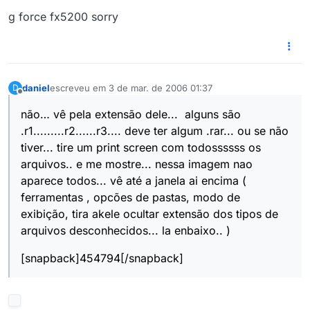
g force fx5200 sorry
daniel
escreveu em
3 de mar. de 2006 01:37
D
última edição por
Offline
não… vê pela extensão dele... alguns são
.r1.........r2......r3.... deve ter algum .rar... ou se não
tiver... tire um print screen com todossssss os
arquivos.. e me mostre... nessa imagem nao
aparece todos... vê até a janela ai encima (
ferramentas , opcões de pastas, modo de
exibição, tira akele ocultar extensão dos tipos de
arquivos desconhecidos... la enbaixo.. )
[snapback]454794[/snapback]