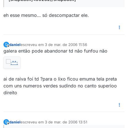
eh esse mesmo… só descompactar ele.
daniel
escreveu em
3 de mar. de 2006 11:56
D
última edição por
3 de mar. de 2006 06:57
Offline
galera então pode abandonar td não funfou não
ai de raiva foi td ?para o lixo ficou emuma tela preta
com uns numeros verdes sudindo no canto superioo
direito
daniel
escreveu em
3 de mar. de 2006 13:51
D
última edição por
Offline