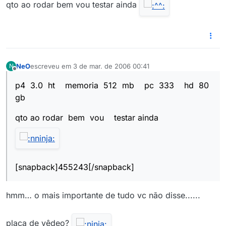
qto ao rodar bem vou testar ainda
NeO
escreveu em
3 de mar. de 2006 00:41
N
última edição por
Offline
p4 3.0 ht memoria 512 mb pc 333 hd 80
gb
qto ao rodar bem vou testar ainda
[snapback]455243[/snapback]
hmm… o mais importante de tudo vc não disse......
placa de vêdeo?