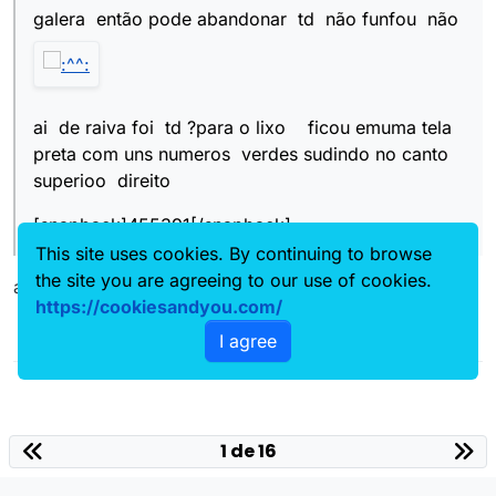
galera então pode abandonar td não funfou não
ai de raiva foi td ?para o lixo ficou emuma tela
preta com uns numeros verdes sudindo no canto
superioo direito
[snapback]455391[/snapback]
This site uses cookies. By continuing to browse
the site you are agreeing to our use of cookies.
ah o treco é um tal de frameskip
https://cookiesandyou.com/
I agree
1 de 16