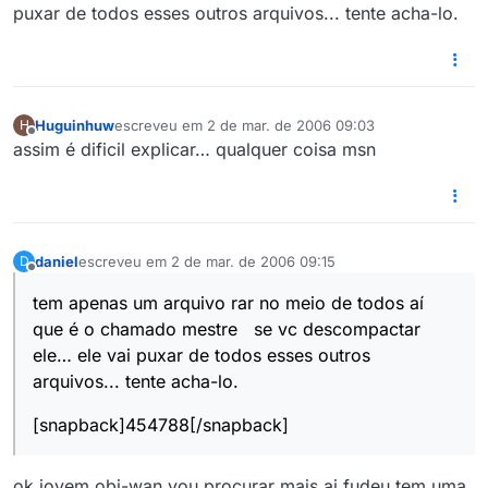
puxar de todos esses outros arquivos... tente acha-lo.
Huguinhuw
escreveu em
2 de mar. de 2006 09:03
H
última edição por
Offline
assim é dificil explicar… qualquer coisa msn
daniel
escreveu em
2 de mar. de 2006 09:15
D
última edição por
Offline
tem apenas um arquivo rar no meio de todos aí
que é o chamado mestre se vc descompactar
ele… ele vai puxar de todos esses outros
arquivos... tente acha-lo.
[snapback]454788[/snapback]
ok jovem obi-wan vou procurar mais ai fudeu tem uma