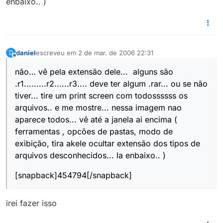
enbaixo.. )
daniel
escreveu em
2 de mar. de 2006 22:31
D
última edição por
Offline
não… vê pela extensão dele... alguns são
.r1.........r2......r3.... deve ter algum .rar... ou se não
tiver... tire um print screen com todossssss os
arquivos.. e me mostre... nessa imagem nao
aparece todos... vê até a janela ai encima (
ferramentas , opcões de pastas, modo de
exibição, tira akele ocultar extensão dos tipos de
arquivos desconhecidos... la enbaixo.. )
[snapback]454794[/snapback]
irei fazer isso