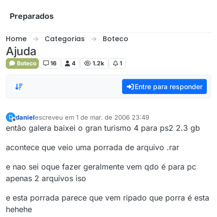
Skip to content
Preparados
Home
Categorias
Boteco
Ajuda
Boteco
16
4
1.2k
1
Entre para responder
daniel
escreveu em
1 de mar. de 2006 23:49
D
última edição por
Offline
então galera baixei o gran turismo 4 para ps2 2.3 gb
acontece que veio uma porrada de arquivo .rar
e nao sei oque fazer geralmente vem qdo é para pc
apenas 2 arquivos iso
e esta porrada parece que vem ripado que porra é esta
hehehe