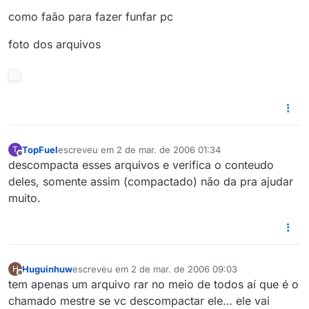
como faão para fazer funfar pc
foto dos arquivos
TopFuel
escreveu em
2 de mar. de 2006 01:34
T
última edição por
Offline
descompacta esses arquivos e verifica o conteudo
deles, somente assim (compactado) não da pra ajudar
muito.
Huguinhuw
escreveu em
2 de mar. de 2006 09:03
H
última edição por
Offline
tem apenas um arquivo rar no meio de todos aí que é o
chamado mestre se vc descompactar ele… ele vai