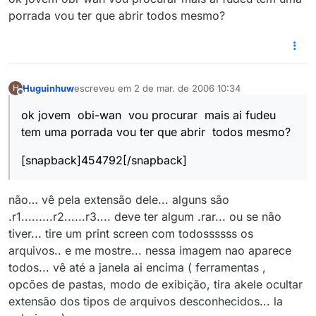
porrada vou ter que abrir todos mesmo?
Huguinhuw
escreveu em
2 de mar. de 2006 10:34
H
última edição por
Offline
ok jovem obi-wan vou procurar mais ai fudeu
tem uma porrada vou ter que abrir todos mesmo?
[snapback]454792[/snapback]
não… vê pela extensão dele... alguns são
.r1.........r2......r3.... deve ter algum .rar... ou se não
tiver... tire um print screen com todossssss os
arquivos.. e me mostre... nessa imagem nao aparece
todos... vê até a janela ai encima ( ferramentas ,
opcões de pastas, modo de exibição, tira akele ocultar
extensão dos tipos de arquivos desconhecidos... la