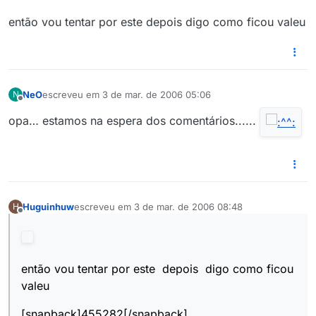
então vou tentar por este depois digo como ficou valeu
NeO
escreveu em
3 de mar. de 2006 05:06
N
última edição por
Offline
opa… estamos na espera dos comentários......
Huguinhuw
escreveu em
3 de mar. de 2006 08:48
H
última edição por
Offline
então vou tentar por este depois digo como ficou
valeu
[snapback]455282[/snapback]