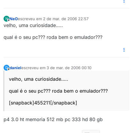
NeO
escreveu em
2 de mar. de 2006 22:57
N
última edição por
Offline
velho, uma curiosidade…..
qual é o seu pc??? roda bem o emulador???
daniel
escreveu em
3 de mar. de 2006 00:10
D
última edição por
3 de fev. de 2006 19:12
Offline
velho, uma curiosidade…..
qual é o seu pc??? roda bem o emulador???
[snapback]455211[/snapback]
p4 3.0 ht memoria 512 mb pc 333 hd 80 gb