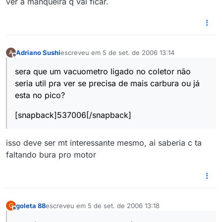
ver a manqueira q vai ficar.
Adriano Sushi
escreveu em
5 de set. de 2006 13:14
A
última edição por
Offline
sera que um vacuometro ligado no coletor não
seria util pra ver se precisa de mais carbura ou já
esta no pico?
[snapback]537006[/snapback]
isso deve ser mt interessante mesmo, ai saberia c ta
faltando bura pro motor
goleta 88
escreveu em
5 de set. de 2006 13:18
G
última edição por
Offline