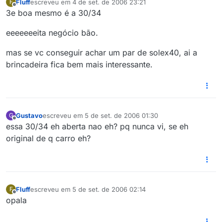
Fluff
escreveu em
4 de set. de 2006 23:21
F
última edição por
Offline
3e boa mesmo é a 30/34
eeeeeeeita negócio bão.
mas se vc conseguir achar um par de solex40, ai a
brincadeira fica bem mais interessante.
Gustavo
escreveu em
5 de set. de 2006 01:30
G
última edição por
Offline
essa 30/34 eh aberta nao eh? pq nunca vi, se eh
original de q carro eh?
Fluff
escreveu em
5 de set. de 2006 02:14
F
última edição por
Offline
opala