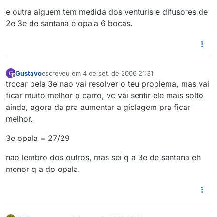
e outra alguem tem medida dos venturis e difusores de
2e 3e de santana e opala 6 bocas.
Gustavo
escreveu em
4 de set. de 2006 21:31
G
última edição por
Offline
trocar pela 3e nao vai resolver o teu problema, mas vai
ficar muito melhor o carro, vc vai sentir ele mais solto
ainda, agora da pra aumentar a giclagem pra ficar
melhor.
3e opala = 27/29
nao lembro dos outros, mas sei q a 3e de santana eh
menor q a do opala.