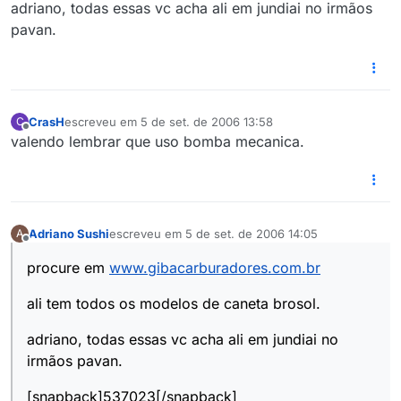
adriano, todas essas vc acha ali em jundiai no irmãos
pavan.
CrasH
escreveu em
5 de set. de 2006 13:58
C
última edição por
Offline
valendo lembrar que uso bomba mecanica.
Adriano Sushi
escreveu em
5 de set. de 2006 14:05
A
última edição por
Offline
procure em
www.gibacarburadores.com.br
ali tem todos os modelos de caneta brosol.
adriano, todas essas vc acha ali em jundiai no
irmãos pavan.
[snapback]537023[/snapback]