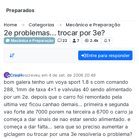
Skip to content
Preparados
Home
Categorias
Mecânica e Preparação
2e problemas… trocar por 3e?
Mecânica e Preparação
22
7
2.4k
1
Entre para responder
CrasH
escreveu em
4 de set. de 2006 20:49
C
última edição por
Offline
bom galera tenho um voya sport 1.8 s com comando
288, 1mm de taxa 4x1 e valvulas 40 sendo alimentado
por um 2e. depois que o carro foi remontado pela
ultima vez ficou canhao demais… primeira e segunda
vao forte ate 7000 porem na terceira a 6700 o carro ja
começa a dar sinais de nao estar sendo alimentado. e
começa a dar falta... sera que so preciso aumentar a
giclagem ou trocar por uma 3e resolveria o problema?