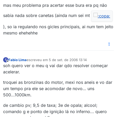
mas meu problema pra acertar esse bura era pq não
sabia nada sobre canetas (ainda num sei mt
), so ia regulando nos gicles principais, ai num tem jeito
mesmo ehehehhe
Fabio Lima
escreveu em
5 de set. de 2006 13:14
F
última edição por
Offline
soh quero ver o meu q vai dar qdo resolver começar
acelerar.
troquei as bronzinas do motor, mexi nos aneis e vo dar
um tempo pra ele se acomodar de novo… uns
500...1000km.
de cambio pv; 9,5 de taxa; 3e de opala; alcool;
comando g e ponto de ignição lá no inferno... quero