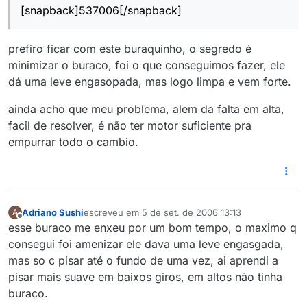
[snapback]537006[/snapback]
prefiro ficar com este buraquinho, o segredo é
minimizar o buraco, foi o que conseguimos fazer, ele
dá uma leve engasopada, mas logo limpa e vem forte.
ainda acho que meu problema, alem da falta em alta,
facil de resolver, é não ter motor suficiente pra
empurrar todo o cambio.
Adriano Sushi
escreveu em
5 de set. de 2006 13:13
A
última edição por
Offline
esse buraco me enxeu por um bom tempo, o maximo q
consegui foi amenizar ele dava uma leve engasgada,
mas so c pisar até o fundo de uma vez, ai aprendi a
pisar mais suave em baixos giros, em altos não tinha
buraco.