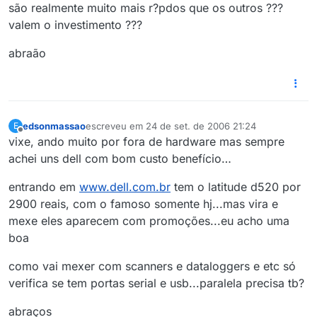
são realmente muito mais r?pdos que os outros ???
valem o investimento ???
abraão
edsonmassao
escreveu em
24 de set. de 2006 21:24
E
última edição por
Offline
vixe, ando muito por fora de hardware mas sempre
achei uns dell com bom custo benefício…
entrando em
www.dell.com.br
tem o latitude d520 por
2900 reais, com o famoso somente hj...mas vira e
mexe eles aparecem com promoções...eu acho uma
boa
como vai mexer com scanners e dataloggers e etc só
verifica se tem portas serial e usb...paralela precisa tb?
abraços