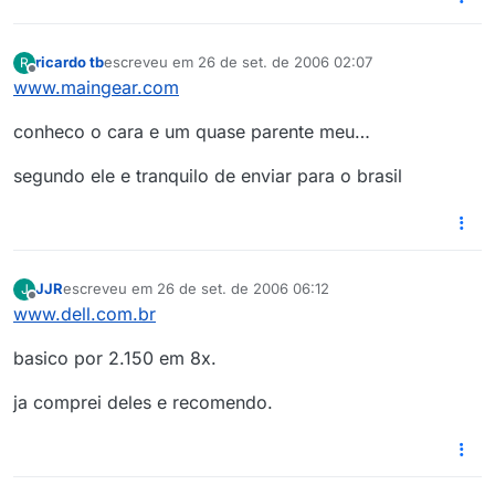
ricardo tb
escreveu em
26 de set. de 2006 02:07
R
última edição por
Offline
www.maingear.com
conheco o cara e um quase parente meu…
segundo ele e tranquilo de enviar para o brasil
JJR
escreveu em
26 de set. de 2006 06:12
J
última edição por
Offline
www.dell.com.br
basico por 2.150 em 8x.
ja comprei deles e recomendo.