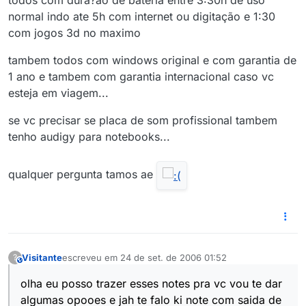
todos com dura?ao de bateria entre 3:30h de uso
normal indo ate 5h com internet ou digitação e 1:30
com jogos 3d no maximo
tambem todos com windows original e com garantia de
1 ano e tambem com garantia internacional caso vc
esteja em viagem...
se vc precisar se placa de som profissional tambem
tenho audigy para notebooks...
qualquer pergunta tamos ae
Visitante
escreveu em
24 de set. de 2006 01:52
?
This user is from outside of this forum
última edição por
olha eu posso trazer esses notes pra vc vou te dar
algumas opooes e jah te falo ki note com saida de