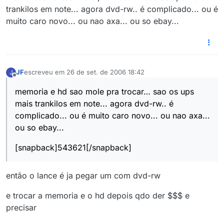
trankilos em note... agora dvd-rw.. é complicado... ou é
muito caro novo... ou nao axa... ou so ebay...
JF
escreveu em
26 de set. de 2006 18:42
J
última edição por
Offline
memoria e hd sao mole pra trocar… sao os ups
mais trankilos em note... agora dvd-rw.. é
complicado... ou é muito caro novo... ou nao axa...
ou so ebay...
[snapback]543621[/snapback]
então o lance é ja pegar um com dvd-rw
e trocar a memoria e o hd depois qdo der $$$ e
precisar