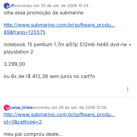
JF
escreveu em
26 de set. de 2006 10:24
J
última edição por
Offline
olha essa promoção da submarino
http://www.submarino.com.br/software_produ…
89&franq=125575
notebook 15 pentium 1.7m al51p 512mb hd40 dvd-rw +
playstation 2
3.299,00
ou 8x de r$ 412,38 sem juros no cart?o
coisa_triste
escreveu em
26 de set. de 2006 12:58
C
última edição por
Offline
http://www.submarino.com.br/software_produ…
id=0&celltype=2
meu pai comprou deste…