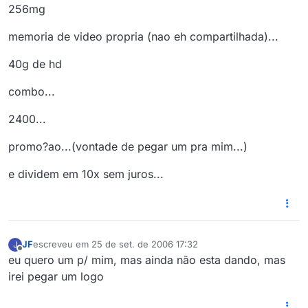
256mg
memoria de video propria (nao eh compartilhada)...
40g de hd
combo...
2400...
promo?ao...(vontade de pegar um pra mim...)
e dividem em 10x sem juros...
JF
escreveu em
25 de set. de 2006 17:32
J
última edição por
Offline
eu quero um p/ mim, mas ainda não esta dando, mas
irei pegar um logo