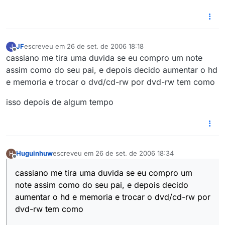
JF
escreveu em
26 de set. de 2006 18:18
J
última edição por
Offline
cassiano me tira uma duvida se eu compro um note
assim como do seu pai, e depois decido aumentar o hd
e memoria e trocar o dvd/cd-rw por dvd-rw tem como
isso depois de algum tempo
Huguinhuw
escreveu em
26 de set. de 2006 18:34
H
última edição por
Offline
cassiano me tira uma duvida se eu compro um
note assim como do seu pai, e depois decido
aumentar o hd e memoria e trocar o dvd/cd-rw por
dvd-rw tem como