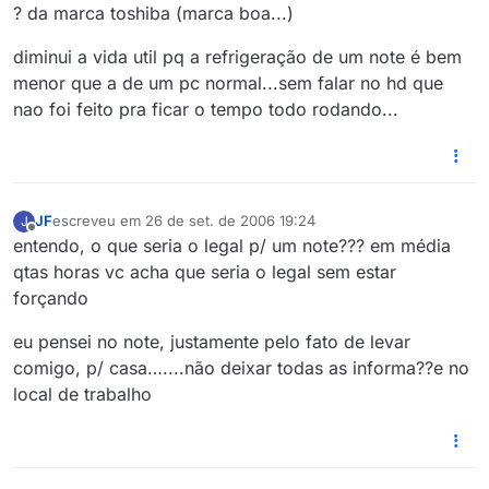
? da marca toshiba (marca boa...)
diminui a vida util pq a refrigeração de um note é bem
menor que a de um pc normal...sem falar no hd que
nao foi feito pra ficar o tempo todo rodando...
JF
escreveu em
26 de set. de 2006 19:24
J
última edição por
Offline
entendo, o que seria o legal p/ um note??? em média
qtas horas vc acha que seria o legal sem estar
forçando
eu pensei no note, justamente pelo fato de levar
comigo, p/ casa…....não deixar todas as informa??e no
local de trabalho