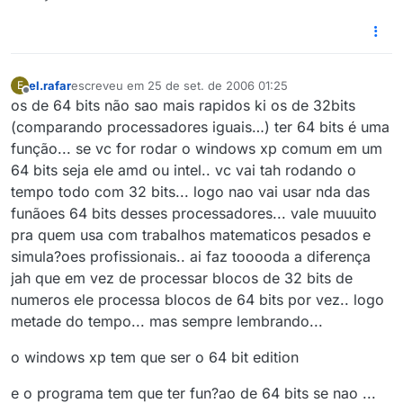
el.rafar
escreveu em
25 de set. de 2006 01:25
E
última edição por
Offline
os de 64 bits não sao mais rapidos ki os de 32bits
(comparando processadores iguais…) ter 64 bits é uma
função... se vc for rodar o windows xp comum em um
64 bits seja ele amd ou intel.. vc vai tah rodando o
tempo todo com 32 bits... logo nao vai usar nda das
funãoes 64 bits desses processadores... vale muuuito
pra quem usa com trabalhos matematicos pesados e
simula?oes profissionais.. ai faz tooooda a diferença
jah que em vez de processar blocos de 32 bits de
numeros ele processa blocos de 64 bits por vez.. logo
metade do tempo... mas sempre lembrando...
o windows xp tem que ser o 64 bit edition
e o programa tem que ter fun?ao de 64 bits se nao ...