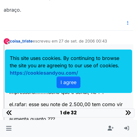
abraço.
coisa_triste
escreveu em
27 de set. de 2006 00:43
C
última edição por
Offline
valeu pela aula galera
This site uses cookies. By continuing to browse
quer dizer então que eu tenho que observr bem o
the site you are agreeing to our use of cookies.
lance das portas né ? ?
https://cookiesandyou.com/
I agree
tem uns scanners que ligam pela porta tipo da
impressora…......acho que é serial, né ? ?
el.rafar: esse seu note de 2.500,00 tem como vir
com mais memoria e gravador de dvd ???
1 de 32
aumenta quanto ???
e sobre esse lance de notebook não ser pra uso