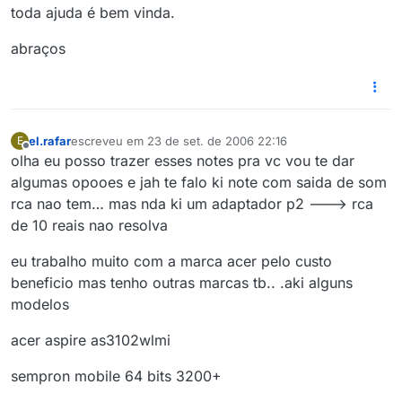
toda ajuda é bem vinda.
abraços
el.rafar
escreveu em
23 de set. de 2006 22:16
E
última edição por
Offline
olha eu posso trazer esses notes pra vc vou te dar
algumas opooes e jah te falo ki note com saida de som
rca nao tem… mas nda ki um adaptador p2 ---> rca
de 10 reais nao resolva
eu trabalho muito com a marca acer pelo custo
beneficio mas tenho outras marcas tb.. .aki alguns
modelos
acer aspire as3102wlmi
sempron mobile 64 bits 3200+