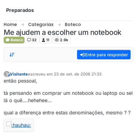
Skip to content
Preparados
Home
Categorias
Boteco
Me ajudem a escolher um notebook
Boteco
32
11
2.9k
Entre para responder
Visitante
escreveu em
23 de set. de 2006 21:33
?
This user is from outside of this forum
última edição por
então pessoal,
tá pensando em comprar um notebook ou laptop ou sei
lá o quê….hehehee...
qual a diferença entre estas denominações, mesmo ? ?