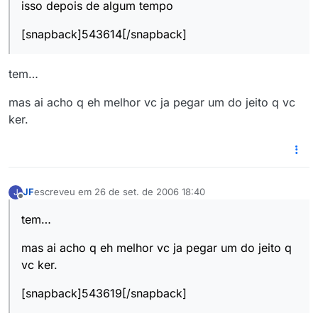
isso depois de algum tempo
[snapback]543614[/snapback]
tem…
mas ai acho q eh melhor vc ja pegar um do jeito q vc
ker.
JF
escreveu em
26 de set. de 2006 18:40
J
última edição por
Offline
tem…
mas ai acho q eh melhor vc ja pegar um do jeito q
vc ker.
[snapback]543619[/snapback]