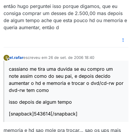
então hugo perguntei isso porque digamos, que eu
consiga comprar um desses de 2.500,00 mas depois
de algum tempo ache que esta pouco hd ou memoria e
queria aumentar, então d
el.rafar
escreveu em
26 de set. de 2006 18:40
E
última edição por
Offline
cassiano me tira uma duvida se eu compro um
note assim como do seu pai, e depois decido
aumentar o hd e memoria e trocar o dvd/cd-rw por
dvd-rw tem como
isso depois de algum tempo
[snapback]543614[/snapback]
memoria e hd sao mole pra trocar… sao os ups mais