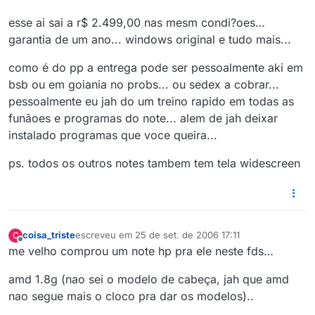
esse ai sai a r$ 2.499,00 nas mesm condi?oes…
garantia de um ano... windows original e tudo mais...
como é do pp a entrega pode ser pessoalmente aki em
bsb ou em goiania no probs... ou sedex a cobrar...
pessoalmente eu jah do um treino rapido em todas as
funãoes e programas do note... alem de jah deixar
instalado programas que voce queira...
ps. todos os outros notes tambem tem tela widescreen
coisa_triste
escreveu em
25 de set. de 2006 17:11
C
última edição por
Offline
me velho comprou um note hp pra ele neste fds…
amd 1.8g (nao sei o modelo de cabeça, jah que amd
nao segue mais o cloco pra dar os modelos)..