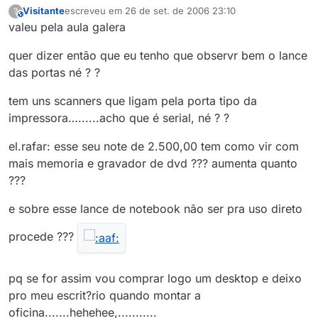
Visitante
escreveu em
26 de set. de 2006 23:10
?
This user is from outside of this forum
última edição por
valeu pela aula galera
quer dizer então que eu tenho que observr bem o lance
das portas né ? ?
tem uns scanners que ligam pela porta tipo da
impressora…......acho que é serial, né ? ?
el.rafar: esse seu note de 2.500,00 tem como vir com
mais memoria e gravador de dvd ??? aumenta quanto
???
e sobre esse lance de notebook não ser pra uso direto
procede ???
pq se for assim vou comprar logo um desktop e deixo
pro meu escrit?rio quando montar a
oficina.......hehehee,...........