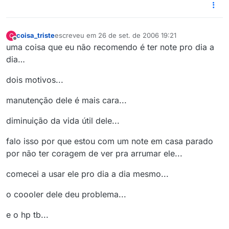
coisa_triste
escreveu em
26 de set. de 2006 19:21
C
última edição por
Offline
uma coisa que eu não recomendo é ter note pro dia a
dia…
dois motivos...
manutenção dele é mais cara...
diminuição da vida útil dele...
falo isso por que estou com um note em casa parado
por não ter coragem de ver pra arrumar ele...
comecei a usar ele pro dia a dia mesmo...
o coooler dele deu problema...
e o hp tb...