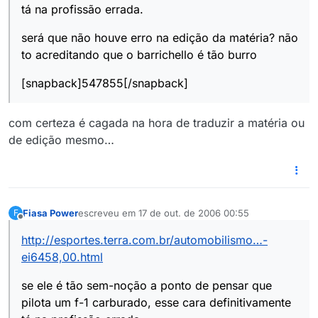
tá na profissão errada.
será que não houve erro na edição da matéria? não
to acreditando que o barrichello é tão burro
[snapback]547855[/snapback]
com certeza é cagada na hora de traduzir a matéria ou
de edição mesmo…
Fiasa Power
escreveu em
17 de out. de 2006 00:55
F
última edição por
Offline
http://esportes.terra.com.br/automobilismo…-
ei6458,00.html
se ele é tão sem-noção a ponto de pensar que
pilota um f-1 carburado, esse cara definitivamente