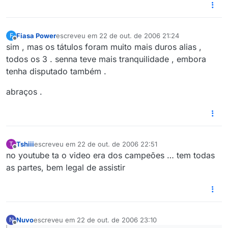
Fiasa Power
escreveu em
22 de out. de 2006 21:24
F
última edição por
Offline
sim , mas os tátulos foram muito mais duros alias ,
todos os 3 . senna teve mais tranquilidade , embora
tenha disputado também .
abraços .
Tshiii
escreveu em
22 de out. de 2006 22:51
T
última edição por
Offline
no youtube ta o video era dos campeões … tem todas
as partes, bem legal de assistir
Nuvo
escreveu em
22 de out. de 2006 23:10
N
última edição por
Offline