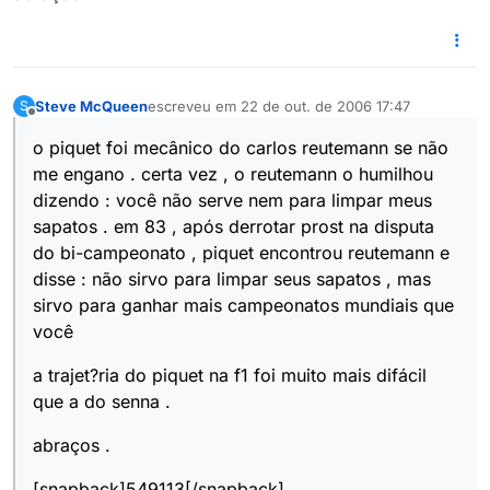
Steve McQueen
escreveu em
22 de out. de 2006 17:47
S
última edição por
Offline
o piquet foi mecânico do carlos reutemann se não
me engano . certa vez , o reutemann o humilhou
dizendo : você não serve nem para limpar meus
sapatos . em 83 , após derrotar prost na disputa
do bi-campeonato , piquet encontrou reutemann e
disse : não sirvo para limpar seus sapatos , mas
sirvo para ganhar mais campeonatos mundiais que
você
a trajet?ria do piquet na f1 foi muito mais difácil
que a do senna .
abraços .
[snapback]549113[/snapback]