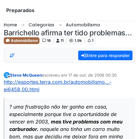
Skip to content
Preparados
Home
Categorias
Automobilismo
Barrichello afirma ter tido problemas…
Automobilismo
16
11
1.9k
1
Entre para responder
Steve McQueen
escreveu em
17 de out. de 2006 00:30
S
última edição por
Offline
http://esportes.terra.com.br/automobilismo…-
ei6458,00.html
? uma frustração não ter ganho em casa,
especialmente porque tive a oportunidade de
vencer em 2003,
mas tive problemas com meu
carburador.
naquele ano tinha um carro muito
bom, mas que decidiu me deixar fora em minha