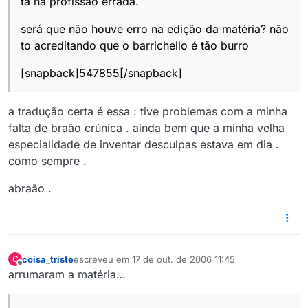
tá na profissão errada.
será que não houve erro na edição da matéria? não
to acreditando que o barrichello é tão burro
[snapback]547855[/snapback]
a tradução certa é essa : tive problemas com a minha
falta de braão crúnica . ainda bem que a minha velha
especialidade de inventar desculpas estava em dia .
como sempre .
abraão .
coisa_triste
escreveu em
17 de out. de 2006 11:45
C
última edição por
Offline
arrumaram a matéria…