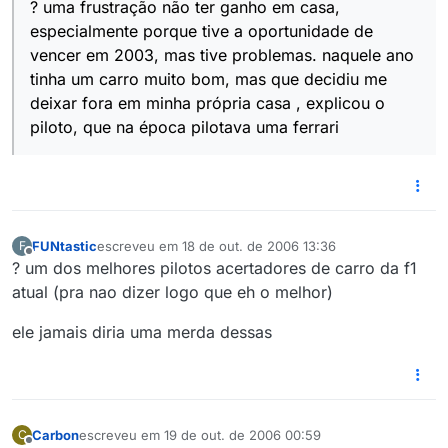
? uma frustração não ter ganho em casa,
especialmente porque tive a oportunidade de
vencer em 2003, mas tive problemas. naquele ano
tinha um carro muito bom, mas que decidiu me
deixar fora em minha própria casa , explicou o
piloto, que na época pilotava uma ferrari
FUNtastic
escreveu em
18 de out. de 2006 13:36
F
última edição por
Offline
? um dos melhores pilotos acertadores de carro da f1
atual (pra nao dizer logo que eh o melhor)
ele jamais diria uma merda dessas
Carbon
escreveu em
19 de out. de 2006 00:59
C
última edição por