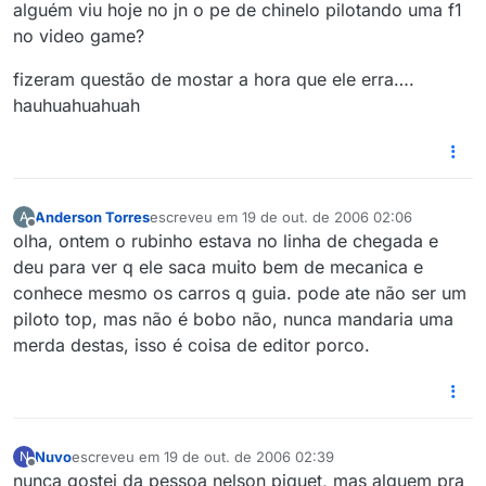
Offline
alguém viu hoje no jn o pe de chinelo pilotando uma f1
no video game?
fizeram questão de mostar a hora que ele erra….
hauhuahuahuah
Anderson Torres
escreveu em
19 de out. de 2006 02:06
A
última edição por
Offline
olha, ontem o rubinho estava no linha de chegada e
deu para ver q ele saca muito bem de mecanica e
conhece mesmo os carros q guia. pode ate não ser um
piloto top, mas não é bobo não, nunca mandaria uma
merda destas, isso é coisa de editor porco.
Nuvo
escreveu em
19 de out. de 2006 02:39
N
última edição por
Offline
nunca gostei da pessoa nelson piquet, mas alguem pra