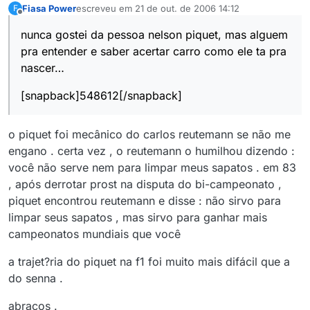
Fiasa Power
escreveu em
21 de out. de 2006 14:12
F
última edição por
Offline
nunca gostei da pessoa nelson piquet, mas alguem
pra entender e saber acertar carro como ele ta pra
nascer…
[snapback]548612[/snapback]
o piquet foi mecânico do carlos reutemann se não me
engano . certa vez , o reutemann o humilhou dizendo :
você não serve nem para limpar meus sapatos . em 83
, após derrotar prost na disputa do bi-campeonato ,
piquet encontrou reutemann e disse : não sirvo para
limpar seus sapatos , mas sirvo para ganhar mais
campeonatos mundiais que você
a trajet?ria do piquet na f1 foi muito mais difácil que a
do senna .
abraços .