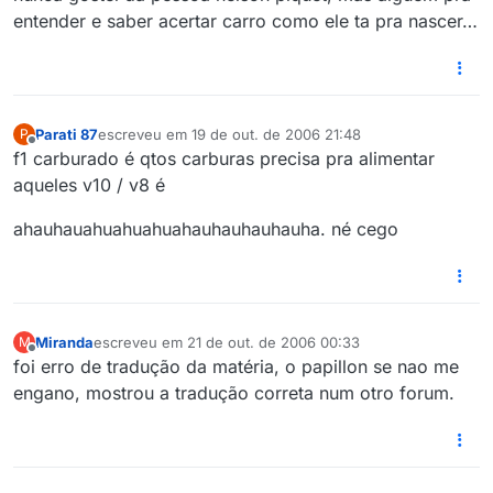
entender e saber acertar carro como ele ta pra nascer…
Parati 87
escreveu em
19 de out. de 2006 21:48
P
última edição por
Offline
f1 carburado é qtos carburas precisa pra alimentar
aqueles v10 / v8 é
ahauhauahuahuahuahauhauhauhauha. né cego
Miranda
escreveu em
21 de out. de 2006 00:33
M
última edição por
Offline
foi erro de tradução da matéria, o papillon se nao me
engano, mostrou a tradução correta num otro forum.