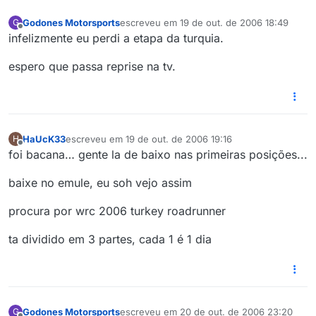
Godones Motorsports
escreveu em
19 de out. de 2006 18:49
G
última edição por
Offline
infelizmente eu perdi a etapa da turquia.
espero que passa reprise na tv.
HaUcK33
escreveu em
19 de out. de 2006 19:16
H
última edição por
Offline
foi bacana… gente la de baixo nas primeiras posições...
baixe no emule, eu soh vejo assim
procura por wrc 2006 turkey roadrunner
ta dividido em 3 partes, cada 1 é 1 dia
Godones Motorsports
escreveu em
20 de out. de 2006 23:20
G