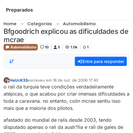
Skip to content
Preparados
Home
Categorias
Automobilismo
Bfgoodrich explicou as dificuldades de
mcrae
Automobilismo
10
5
1.0k
1
Entre para responder
HaUcK33
escreveu em
18 de out. de 2006 17:40
H
última edição por
Offline
o rali da turquia teve condições verdadeiramente
atépicas, o que acabou por criar imensas dificuldades a
toda a caravana. no entanto, colin mcrae sentiu isso
mais que a maioria dos pilotos.
afastado do mundial de ralis desde 2003, tendo
disputado apenas o rali da austr?lia e rali de gales de