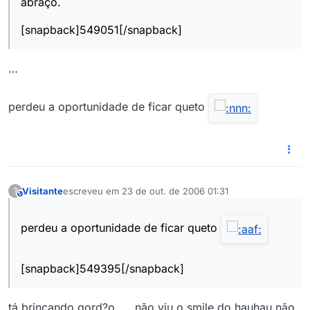
abraço.
[snapback]549051[/snapback]
…
perdeu a oportunidade de ficar queto
Visitante
escreveu em
23 de out. de 2006 01:31
?
This user is from outside of this forum
última edição por
perdeu a oportunidade de ficar queto
[snapback]549395[/snapback]
tá brincando gord?o…...não viu o smile do hauhau não