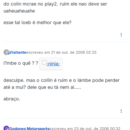
do colin mcrae no play2. ruim ele nao deve ser
uaheuaheuahe
esse tal loeb é melhor que ele?
Visitante
escreveu em
21 de out. de 2006 02:25
?
This user is from outside of this forum
última edição por
l?mbe o quê ? ?
desculpe. mas o collin é ruim e o lámbe pode perder
até a mui? dele que eu tá nem aí…..
abraço.
Godones Motorsports
escreveu em
23 de out. de 2006 00:32
G