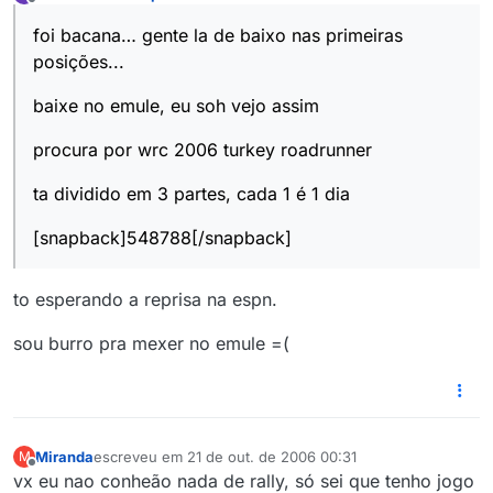
última edição por
Offline
foi bacana… gente la de baixo nas primeiras
posições...
baixe no emule, eu soh vejo assim
procura por wrc 2006 turkey roadrunner
ta dividido em 3 partes, cada 1 é 1 dia
[snapback]548788[/snapback]
to esperando a reprisa na espn.
sou burro pra mexer no emule =(
Miranda
escreveu em
21 de out. de 2006 00:31
M
última edição por
Offline
vx eu nao conheão nada de rally, só sei que tenho jogo