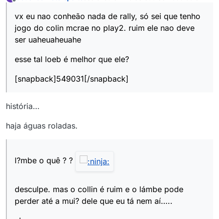
última edição por
Offline
vx eu nao conheão nada de rally, só sei que tenho
jogo do colin mcrae no play2. ruim ele nao deve
ser uaheuaheuahe
esse tal loeb é melhor que ele?
[snapback]549031[/snapback]
história…
haja águas roladas.
l?mbe o quê ? ?
desculpe. mas o collin é ruim e o lámbe pode
perder até a mui? dele que eu tá nem aí…..