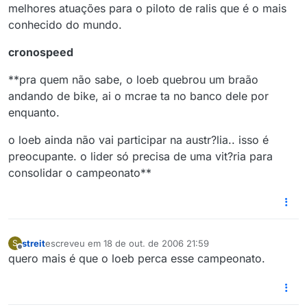
melhores atuações para o piloto de ralis que é o mais
conhecido do mundo.
cronospeed
**pra quem não sabe, o loeb quebrou um braão
andando de bike, ai o mcrae ta no banco dele por
enquanto.
o loeb ainda não vai participar na austr?lia.. isso é
preocupante. o lider só precisa de uma vit?ria para
consolidar o campeonato**
streit
escreveu em
18 de out. de 2006 21:59
S
última edição por
Offline
quero mais é que o loeb perca esse campeonato.