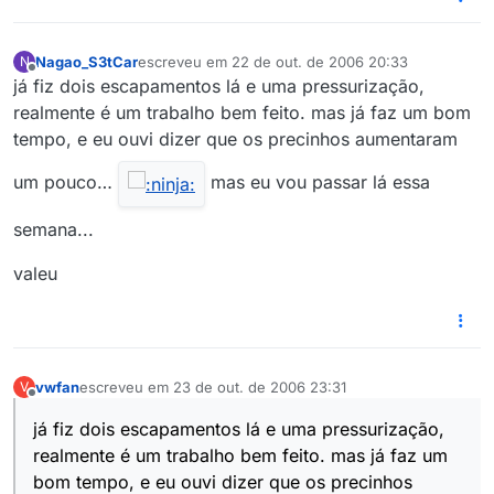
Nagao_S3tCar
escreveu em
22 de out. de 2006 20:33
N
última edição por
Offline
já fiz dois escapamentos lá e uma pressurização,
realmente é um trabalho bem feito. mas já faz um bom
tempo, e eu ouvi dizer que os precinhos aumentaram
um pouco…
mas eu vou passar lá essa
semana...
valeu
vwfan
escreveu em
23 de out. de 2006 23:31
V
última edição por
Offline
já fiz dois escapamentos lá e uma pressurização,
realmente é um trabalho bem feito. mas já faz um
bom tempo, e eu ouvi dizer que os precinhos