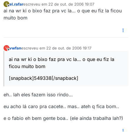
el.rafar
escreveu em
22 de out. de 2006 19:07
E
última edição por
Offline
ai na wr ki o bixo faz pra vc la… o que eu fiz la ficou
muito bom
vwfan
escreveu em
22 de out. de 2006 19:17
V
última edição por
Offline
ai na wr ki o bixo faz pra vc la… o que eu fiz la
ficou muito bom
[snapback]549338[/snapback]
eh.. lah eles fazem isso rindo…
eu acho lá caro pra cacete.. mas.. ateh q fica bom..
e o fabio eh bem gente boa.. (ele ainda trabalha lah?)