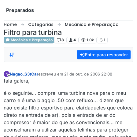
Skip to content
Preparados
Home
Categorias
Mecânica e Preparação
Filtro para turbina
Mecânica e Preparação
8
4
1.0k
1
Entre para responder
Nagao_S3tCar
escreveu em
21 de out. de 2006 22:08
N
última edição por
Offline
fala galera,
é o seguinte… comprei uma turbina nova para o meu
carro e é uma biaggio .50 com refluxo... dizem que
não existe filtro esportivo para ela(daqueles que coloca
direto na entrada de ar), pois a entrada de ar do
compressor é maior do que as convencionais... me
aconselharam a utilizar aquelas telinhas para proteger