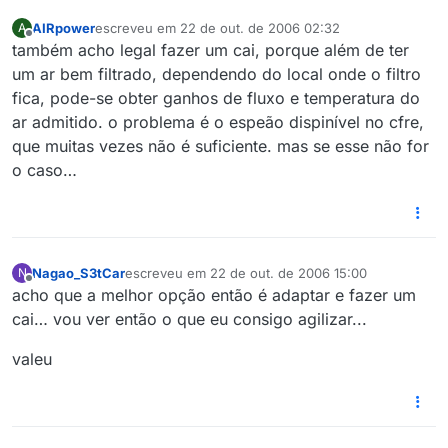
AIRpower
escreveu em
22 de out. de 2006 02:32
A
última edição por
Offline
também acho legal fazer um cai, porque além de ter
um ar bem filtrado, dependendo do local onde o filtro
fica, pode-se obter ganhos de fluxo e temperatura do
ar admitido. o problema é o espeão dispinível no cfre,
que muitas vezes não é suficiente. mas se esse não for
o caso…
Nagao_S3tCar
escreveu em
22 de out. de 2006 15:00
N
última edição por
Offline
acho que a melhor opção então é adaptar e fazer um
cai… vou ver então o que eu consigo agilizar...
valeu