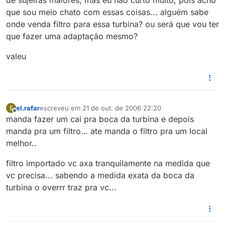
de sujeiras maiores, mas eu não curto muito, pois acho
que sou meio chato com essas coisas... alguém sabe
onde venda filtro para essa turbina? ou será que vou ter
que fazer uma adaptação mesmo?
valeu
el.rafar
escreveu em
21 de out. de 2006 22:20
E
última edição por
Offline
manda fazer um cai pra boca da turbina e depois
manda pra um filtro… ate manda o filtro pra um local
melhor..
filtro importado vc axa tranquilamente na medida que
vc precisa... sabendo a medida exata da boca da
turbina o overrr traz pra vc...