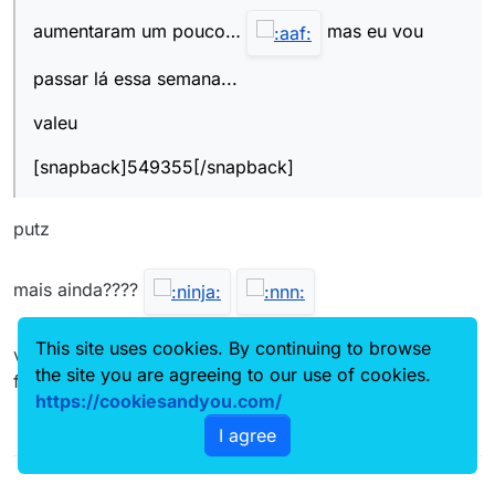
aumentaram um pouco…
mas eu vou
passar lá essa semana...
valeu
[snapback]549355[/snapback]
putz
mais ainda????
This site uses cookies. By continuing to browse
vou apelar entao.. meu proximo carro vai ter escape
the site you are agreeing to our use of cookies.
feito em casa.. e um abra
https://cookiesandyou.com/
I agree