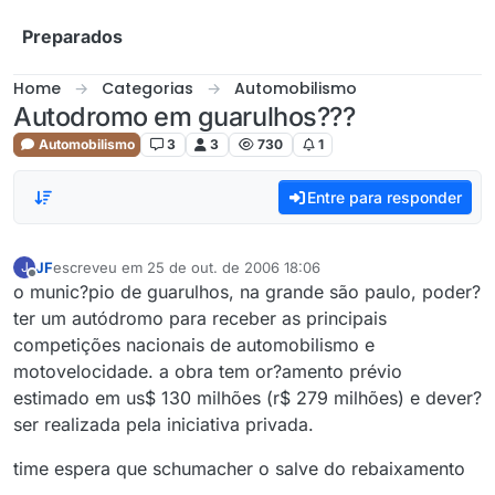
Skip to content
Preparados
Home
Categorias
Automobilismo
Autodromo em guarulhos???
Automobilismo
3
3
730
1
Entre para responder
JF
escreveu em
25 de out. de 2006 18:06
J
última edição por
Offline
o munic?pio de guarulhos, na grande são paulo, poder?
ter um autódromo para receber as principais
competições nacionais de automobilismo e
motovelocidade. a obra tem or?amento prévio
estimado em us$ 130 milhões (r$ 279 milhões) e dever?
ser realizada pela iniciativa privada.
time espera que schumacher o salve do rebaixamento