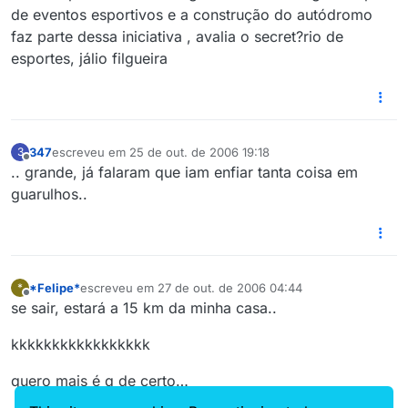
de eventos esportivos e a construção do autódromo
faz parte dessa iniciativa , avalia o secret?rio de
esportes, jálio filgueira
347
escreveu em
25 de out. de 2006 19:18
3
última edição por
Offline
.. grande, já falaram que iam enfiar tanta coisa em
guarulhos..
*Felipe*
escreveu em
27 de out. de 2006 04:44
*
última edição por
Offline
se sair, estará a 15 km da minha casa..
kkkkkkkkkkkkkkkkk
quero mais é q de certo…